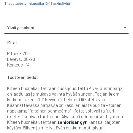
Tilaustuote toimitusaika 10-15 arkipäivää
Yksityiskohdat
Mitat
Pituus: 200
Leveys: 80-90
Korkeus: 14
Tuotteen tiedot
Kiteen huonekalutehtaan pussijousitettu Alva-joustinpatja
on laadukas ja mukava valinta hyvään uneen. Patjan 14 cm
korkeus tekee siitä kevyen ja helposti liikuteltavan.
Käännettävässä patjassa on kaksi erilaista puolta – toinen
napakampi ja toinen pehmeämpi – jotta voit valita juuri
itsellesi sopivan tuntuman. Alva sopii erinomaisesti yhteen
Kiteen huonekalutehtaan
seniorisängyn
kanssa, tarjoten
käytännöllisen ja miellyttävän nukkumisratkaisun.