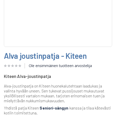
Skip
Alva joustinpatja - Kiteen
to
the
beginning
Ole ensimmäinen tuotteen arvostelija
of
the
Kiteen Alva-joustinpatja
images
gallery
Alva-joustinpatja on Kiteen huonekalutehtaan laadukas ja
valinta hyvään uneen. Sen tukevat pussijouset mukautuvat
yksilöllisesti vartalon mukaan, tarjoten erinomaisen tuen ja
miellyttävän nukkumismukavuuden.
Yhdistä patja Kiteen
Seniori-sängyn
kanssa ja tilaa kätevästi
kotiin toimitettuna.