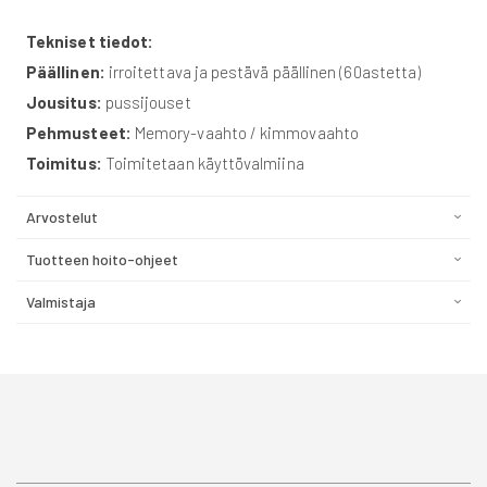
Tekniset tiedot:
Päällinen:
irroitettava ja pestävä päällinen (60astetta)
Jousitus:
pussijouset
Pehmusteet:
Memory-vaahto / kimmovaahto
Toimitus:
Toimitetaan käyttövalmiina
Arvostelut
Tuotteen hoito-ohjeet
Valmistaja