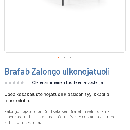
Skip
Brafab Zalongo ulkonojatuoli
to
the
beginning
Ole ensimmäinen tuotteen arvostelija
of
the
Upea kesäkaluste nojatuoli klassisen tyylikkäällä
images
muotoilulla.
gallery
Zalongo nojatuoli on Ruotsalaisen Brafabin valmistama
laadukas tuote. Tilaa uusi nojatuolisi verkkokaupastamme
kotiintoimitettuna.