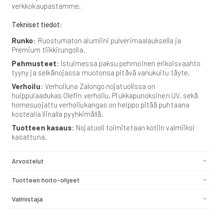
verkkokaupastamme.
Tekniset tiedot:
Runko
: Ruostumaton alumiini pulverimaalauksella ja
Premium tiikkirungolla.
Pehmusteet
: Istuimessa paksu pehmoinen erikoisvaahto
tyyny ja selkänojassa muotonsa pitävä vanukuitu täyte.
Verhoilu
: Verhoiluna Zalongo nojatuolissa on
huippulaadukas Olefin verhoilu. Piukkapunoksinen UV, sekä
homesuojattu verhoilukangas on helppo pitää puhtaana
kostealla liinalla pyyhkimällä.
Tuotteen kasaus
: Nojatuoli toimitetaan kotiin valmiiksi
kasattuna.
Arvostelut
Tuotteen hoito-ohjeet
Valmistaja