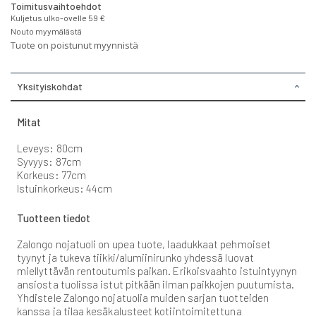
Toimitusvaihtoehdot
Kuljetus ulko-ovelle 59 €
Nouto myymälästä
Tuote on poistunut myynnistä
Yksityiskohdat
Mitat
Leveys: 80cm
Syvyys: 87cm
Korkeus: 77cm
Istuinkorkeus: 44cm
Tuotteen tiedot
Zalongo nojatuoli on upea tuote, laadukkaat pehmoiset
tyynyt ja tukeva tiikki/alumiinirunko yhdessä luovat
miellyttävän rentoutumis paikan. Erikoisvaahto istuintyynyn
ansiosta tuolissa istut pitkään ilman paikkojen puutumista.
Yhdistele Zalongo nojatuolia muiden sarjan tuotteiden
kanssa ja tilaa kesäkalusteet kotiintoimitettuna