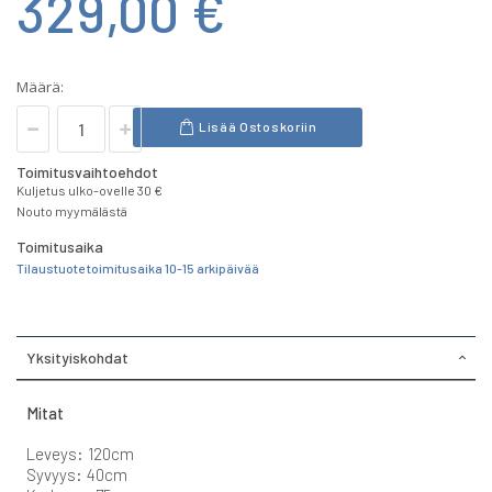
329,00 €
Määrä:
Lisää Ostoskoriin
Toimitusvaihtoehdot
Kuljetus ulko-ovelle 30 €
Nouto myymälästä
Toimitusaika
Tilaustuote toimitusaika 10-15 arkipäivää
Yksityiskohdat
Mitat
Leveys: 120cm
Syvyys: 40cm