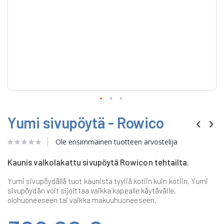
Skip
Yumi sivupöytä - Rowico
to
the
beginning
Ole ensimmäinen tuotteen arvostelija
of
the
Kaunis valkolakattu sivupöytä Rowicon tehtailta.
images
gallery
Yumi sivupöydällä tuot kaunista tyyliä kotiin kuin kotiin, Yumi
sivupöydän voit sijoittaa vaikka kapealle käytävälle,
olohuoneeseen tai vaikka makuuhuoneeseen.