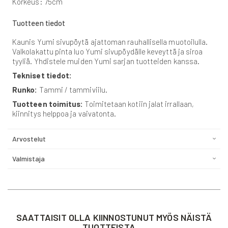
Korkeus: 75cm
Tuotteen tiedot
Kaunis Yumi sivupöytä ajattoman rauhallisella muotoilulla.
Valkolakattu pinta luo Yumi sivupöydälle keveyttä ja siroa
tyyliä. Yhdistele muiden Yumi sarjan tuotteiden kanssa.
Tekniset tiedot:
Runko:
Tammi / tammiviilu.
Tuotteen toimitus:
Toimitetaan kotiin jalat irrallaan,
kiinnitys helppoa ja vaivatonta.
Arvostelut
Valmistaja
SAATTAISIT OLLA KIINNOSTUNUT MYÖS NÄISTÄ
TUOTTEISTA