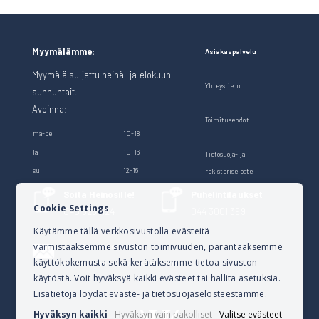
Myymälämme:
Asiakaspalvelu
Myymälä suljettu heinä- ja elokuun
Yhteystiedot
sunnuntait.
Avoinna:
Toimitusehdot
ma-pe
10-18
la
10-16
Tietosuoja- ja
su
12-16
rekisteriseloste
Soita Heinosille!
Puhelintilaukset
Cookie Settings
040 528 1124
044 3001 399
Käytämme tällä verkkosivustolla evästeitä
varmistaaksemme sivuston toimivuuden, parantaaksemme
Lähetä sähköpostia
käyttökokemusta sekä kerätäksemme tietoa sivuston
verkkokauppa@kalusteheinoset.fi
käytöstä. Voit hyväksyä kaikki evästeet tai hallita asetuksia.
Lisätietoja löydät eväste- ja tietosuojaselosteestamme.
Hyväksyn kaikki
Hyväksyn vain pakolliset
Valitse evästeet