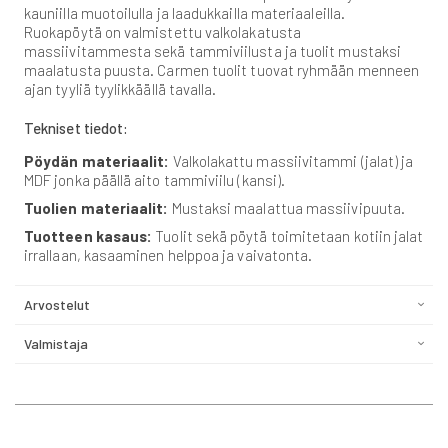
kauniilla muotoilulla ja laadukkailla materiaaleilla.
Ruokapöytä on valmistettu valkolakatusta
massiivitammesta sekä tammiviilusta ja tuolit mustaksi
maalatusta puusta. Carmen tuolit tuovat ryhmään menneen
ajan tyyliä tyylikkäällä tavalla.
Tekniset tiedot:
Pöydän materiaalit:
Valkolakattu massiivitammi (jalat) ja
MDF jonka päällä aito tammiviilu (kansi).
Tuolien materiaalit:
Mustaksi maalattua massiivipuuta.
Tuotteen kasaus:
Tuolit sekä pöytä toimitetaan kotiin jalat
irrallaan, kasaaminen helppoa ja vaivatonta.
Arvostelut
Valmistaja