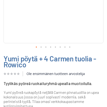
Skip
Yumi pöytä + 4 Carmen tuolia -
to
the
Rowico
beginning
of
Ole ensimmäinen tuotteen arvostelija
the
images
gallery
Tyylikäs pyöreä ruokailuryhmä upealla muotoilulla.
Yumi pyöreä ruokapöytä neljällä Carmen pinnatuolilla on upea
kokonaisuus jossa on juuri sopivasti modernia, sekä
perinteistä tyyliä. Tilaa omasi verkkokaupastamme
kotiintoimitettuna.