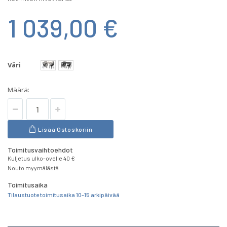
1 039,00 €
Väri
Määrä:
Lisää Ostoskoriin
Toimitusvaihtoehdot
Kuljetus ulko-ovelle 40 €
Nouto myymälästä
Toimitusaika
Tilaustuote toimitusaika 10-15 arkipäivää