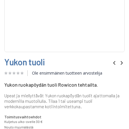
Skip
Yukon tuoli
to
the
beginning
Ole ensimmäinen tuotteen arvostelija
of
the
Yukon ruokapöydän tuoli Rowicon tehtailta.
images
gallery
Upeat ja miellyttävät Yukon ruokapöydän tuolit ajattomalla ja
modernilla muotoilulla. Tilaa 1 tai useampi tuoli
verkkokaupastamme kotiintoimitettuna.
Toimitusvaihtoehdot
Kuljetus ulko-ovelle 30 €
Nouto myymälästä