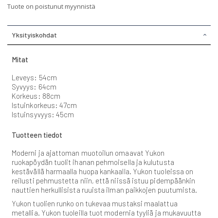
Tuote on poistunut myynnistä
Yksityiskohdat
Mitat
Leveys: 54cm
Syvyys: 64cm
Korkeus: 88cm
Istuinkorkeus: 47cm
Istuinsyvyys: 45cm
Tuotteen tiedot
Moderni ja ajattoman muotoilun omaavat Yukon
ruokapöydän tuolit ihanan pehmoisella ja kulutusta
kestävällä harmaalla huopa kankaalla. Yukon tuoleissa on
reilusti pehmustetta niin, että niissä istuu pidempäänkin
nauttien herkullisista ruuista ilman paikkojen puutumista.
Yukon tuolien runko on tukevaa mustaksi maalattua
metallia. Yukon tuoleilla tuot modernia tyyliä ja mukavuutta