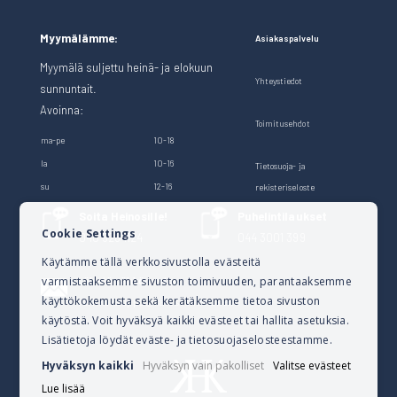
Myymälämme:
Asiakaspalvelu
Myymälä suljettu heinä- ja elokuun
Yhteystiedot
sunnuntait.
Avoinna:
Toimitusehdot
ma-pe
10-18
la
10-16
Tietosuoja- ja
su
12-16
rekisteriseloste
Soita Heinosille!
Puhelintilaukset
Cookie Settings
040 528 1124
044 3001 399
Käytämme tällä verkkosivustolla evästeitä
varmistaaksemme sivuston toimivuuden, parantaaksemme
Lähetä sähköpostia
käyttökokemusta sekä kerätäksemme tietoa sivuston
verkkokauppa@kalusteheinoset.fi
käytöstä. Voit hyväksyä kaikki evästeet tai hallita asetuksia.
Lisätietoja löydät eväste- ja tietosuojaselosteestamme.
Hyväksyn kaikki
Hyväksyn vain pakolliset
Valitse evästeet
Lue lisää