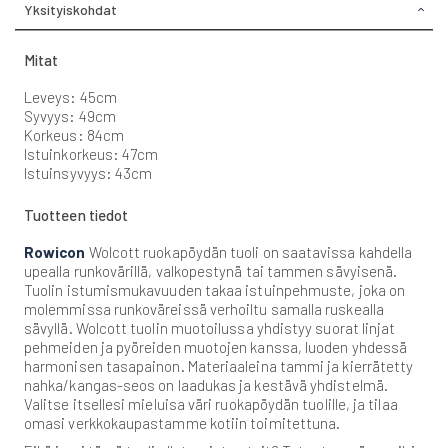
Yksityiskohdat
Mitat
Leveys: 45cm
Syvyys: 49cm
Korkeus: 84cm
Istuinkorkeus: 47cm
Istuinsyvyys: 43cm
Tuotteen tiedot
Rowicon
Wolcott ruokapöydän tuoli on saatavissa kahdella
upealla runkovärillä, valkopestynä tai tammen sävyisenä.
Tuolin istumismukavuuden takaa istuinpehmuste, joka on
molemmissa runkoväreissä verhoiltu samalla ruskealla
sävyllä. Wolcott tuolin muotoilussa yhdistyy suorat linjat
pehmeiden ja pyöreiden muotojen kanssa, luoden yhdessä
harmonisen tasapainon. Materiaaleina tammi ja kierrätetty
nahka/kangas-seos on laadukas ja kestävä yhdistelmä.
Valitse itsellesi mieluisa väri ruokapöydän tuolille, ja tilaa
omasi verkkokaupastamme kotiin toimitettuna.