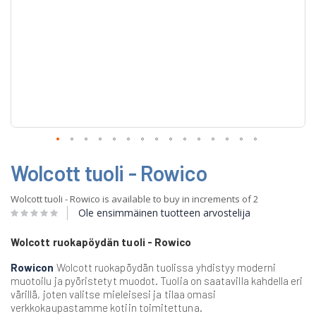
Skip
Wolcott tuoli - Rowico
to
the
beginning
Wolcott tuoli - Rowico is available to buy in increments of 2
of
Ole ensimmäinen tuotteen arvostelija
the
images
Wolcott ruokapöydän tuoli - Rowico
gallery
Rowicon
Wolcott ruokapöydän tuolissa yhdistyy moderni
muotoilu ja pyöristetyt muodot. Tuolia on saatavilla kahdella eri
värillä, joten valitse mieleisesi ja tilaa omasi
verkkokaupastamme kotiin toimitettuna.