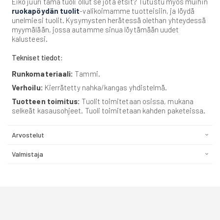
Eikö juuri tämä tuoli ollut se jota etsit? Tutustu myös muihin
ruokapöydän tuolit
-valikoimamme tuotteisiin, ja löydä
unelmiesi tuolit. Kysymysten herätessä olethan yhteydessä
myymälään, jossa autamme sinua löytämään uudet
kalusteesi.
Tekniset tiedot:
Runkomateriaali:
Tammi.
Verhoilu:
Kierrätetty nahka/kangas yhdistelmä.
Tuotteen toimitus:
Tuolit toimitetaan osissa, mukana
selkeät kasausohjeet. Tuoli toimitetaan kahden paketeissa.
Arvostelut
Valmistaja