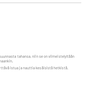
suunnasta tahansa, niin se on viimeistelyltään
rhaankin.
tävä istua ja nauttia kesäisistä hetkistä.