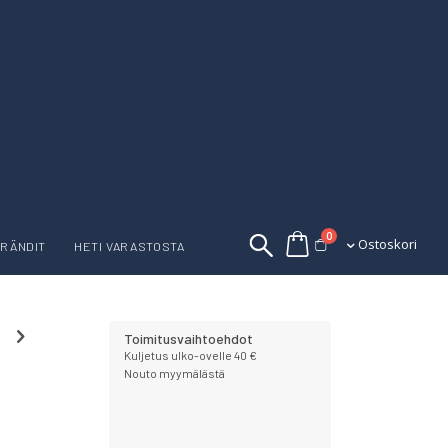
tuotetta
0
Ostoskori
Ostoskori
RÄNDIT
HETI VARASTOSTA
Toimitusvaihtoehdot
Kuljetus ulko-ovelle 40 €
Nouto myymälästä