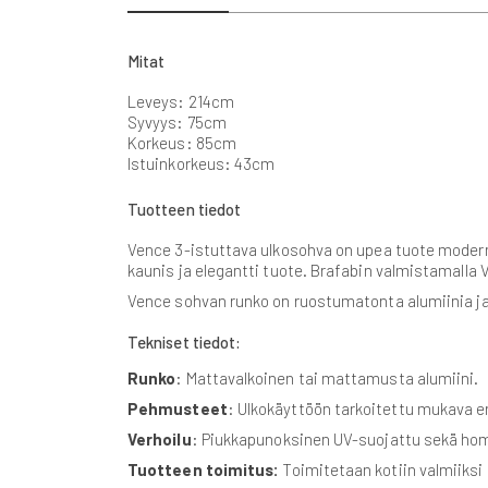
beginning
of
the
Mitat
images
gallery
Leveys: 214cm
Syvyys: 75cm
Korkeus: 85cm
Istuinkorkeus: 43cm
Tuotteen tiedot
Vence 3-istuttava ulkosohva on upea tuote modernil
kaunis ja elegantti tuote. Brafabin valmistamalla V
Vence sohvan runko on ruostumatonta alumiinia ja 
Tekniset tiedot:
Runko
: Mattavalkoinen tai mattamusta alumiini.
Pehmusteet
: Ulkokäyttöön tarkoitettu mukava e
Verhoilu
: Piukkapunoksinen UV-suojattu sekä home
Tuotteen toimitus:
Toimitetaan kotiin valmiiksi