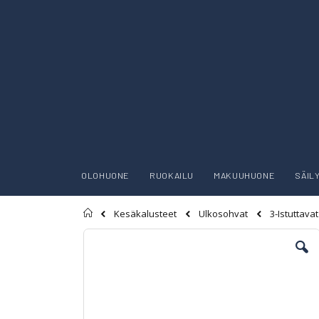
OLOHUONE
RUOKAILU
MAKUUHUONE
SÄIL
Etusivu
Kesäkalusteet
Ulkosohvat
3-Istuttava
Skip
to
the
end
of
the
images