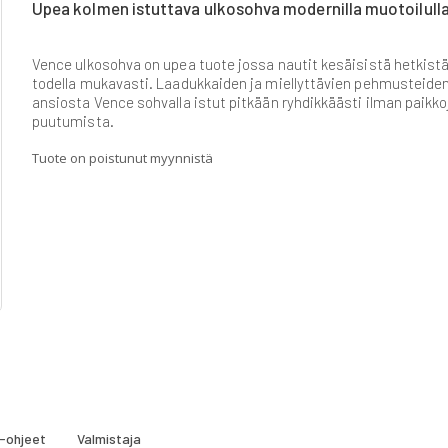
Upea kolmen istuttava ulkosohva modernilla muotoilulla
Vence ulkosohva on upea tuote jossa nautit kesäisistä hetkist
todella mukavasti. Laadukkaiden ja miellyttävien pehmusteide
ansiosta Vence sohvalla istut pitkään ryhdikkäästi ilman paikko
puutumista.
Tuote on poistunut myynnistä
-ohjeet
Valmistaja