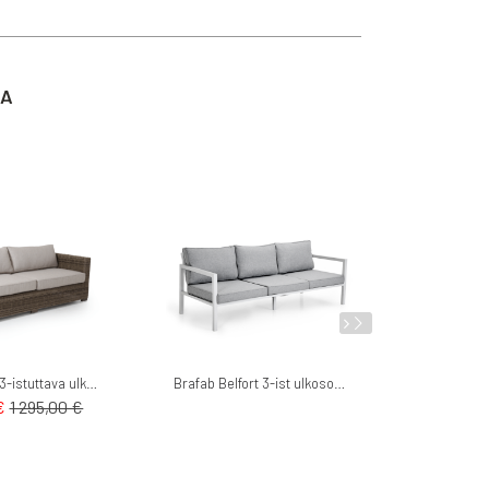
TA
Brafab Ninja 3-istuttava ulkosohva polyrottinki
Brafab Belfort 3-ist ulkosohva
€
1 295,00 €