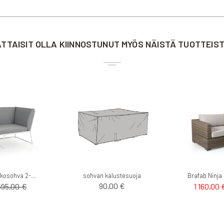
TTAISIT OLLA KIINNOSTUNUT MYÖS NÄISTÄ TUOTTEIS
Brafab Vence ulkosohva 2-ist. valkoinen
sohvan kalustesuoja
90,00 €
595,00 €
1 160,00 