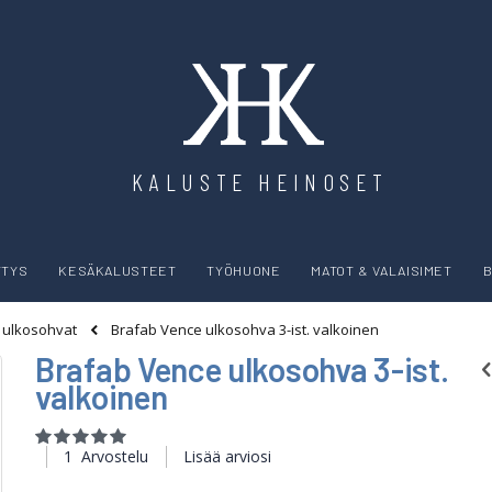
KALUSTE HEINOSET
YTYS
KESÄKALUSTEET
TYÖHUONE
MATOT & VALAISIMET
B
Brafab Vence ulkosohva 3-ist. valkoinen
t ulkosohvat
Brafab Vence ulkosohva 3-ist.
valkoinen
Rating:
100
100
% of
1
Arvostelu
Lisää arviosi