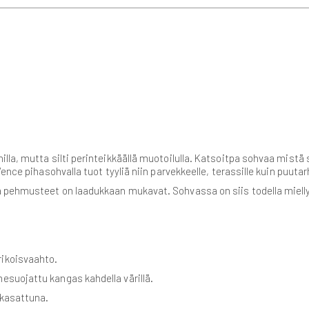
la, mutta silti perinteikkäällä muotoilulla. Katsoitpa sohvaa mistä 
ence pihasohvalla tuot tyyliä niin parvekkeelle, terassille kuin puuta
pehmusteet on laadukkaan mukavat. Sohvassa on siis todella miellyt
rikoisvaahto.
suojattu kangas kahdella värillä.
 kasattuna.