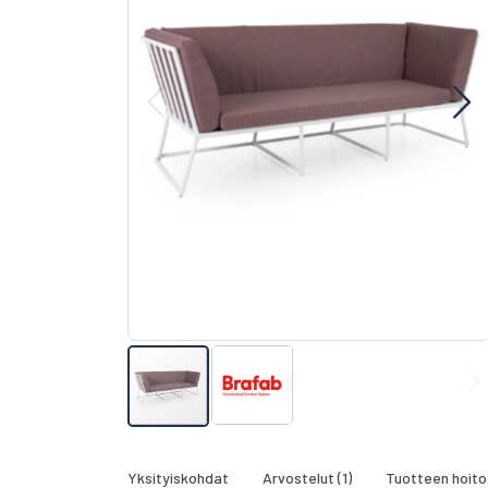
gallery
Skip
to
the
Yksityiskohdat
Arvostelut
1
Tuotteen hoito