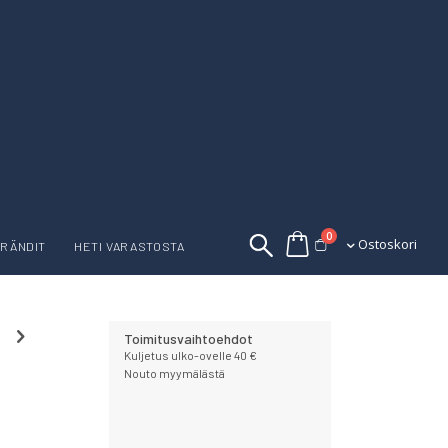
tuotetta
0
Ostoskori
Ostoskori
RÄNDIT
HETI VARASTOSTA
Toimitusvaihtoehdot
Kuljetus ulko-ovelle 40 €
Nouto myymälästä