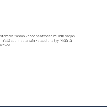
hdistämällä tämän Vence päätyosan muihin sarjan
a mistä suunnasta vain katsottuna tyylikkäältä
ukavaa.