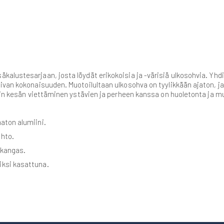
kalustesarjaan, josta löydät erikokoisia ja -värisiä ulkosohvia. Y
ivan kokonaisuuden. Muotoilultaan ulkosohva on tyylikkään ajaton, j
näin kesän viettäminen ystävien ja perheen kanssa on huoletonta ja m
aton alumiini.
ahto.
 kangas.
iksi kasattuna.