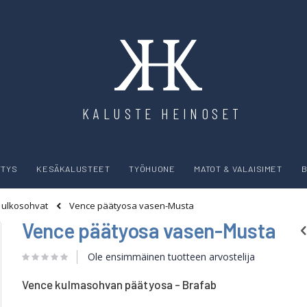
KALUSTE HEINOSET
YTYS
KESÄKALUSTEET
TYÖHUONE
MATOT & VALAISIMET
B
Vence päätyosa vasen-Musta
t ulkosohvat
Vence päätyosa vasen-Musta
Ole ensimmäinen tuotteen arvostelija
Vence kulmasohvan päätyosa - Brafab