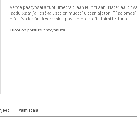
Vence päätyosalla tuot ilmettä tilaan kuin tilaan. Materiaalit ov
laadukkaat ja kesäkaluste on muotoilultaan ajaton. Tilaa omasi
mieluisalla värillä verkkokaupastamme kotiin toimitettuna.
Tuote on poistunut myynnistä
hjeet
Valmistaja