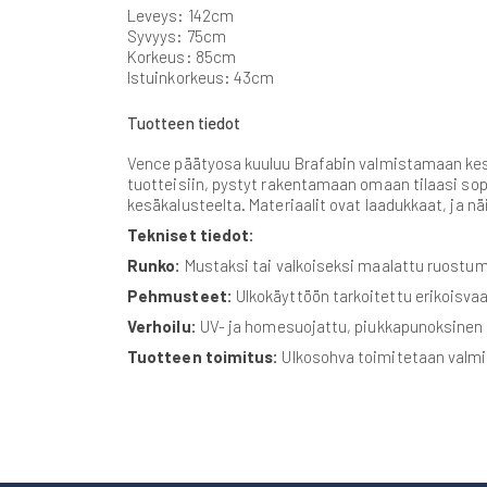
gallery
Leveys: 142cm
Syvyys: 75cm
Korkeus: 85cm
Istuinkorkeus: 43cm
Tuotteen tiedot
Vence päätyosa kuuluu Brafabin valmistamaan kesä
tuotteisiin, pystyt rakentamaan omaan tilaasi sop
kesäkalusteelta. Materiaalit ovat laadukkaat, ja 
Tekniset tiedot:
Runko:
Mustaksi tai valkoiseksi maalattu ruostum
Pehmusteet:
Ulkokäyttöön tarkoitettu erikoisva
Verhoilu:
UV- ja homesuojattu, piukkapunoksinen
Tuotteen toimitus:
Ulkosohva toimitetaan valmi