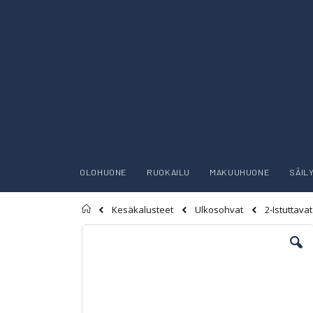
OLOHUONE
RUOKAILU
MAKUUHUONE
SÄIL
Etusivu
Kesäkalusteet
Ulkosohvat
2-Istuttava
Skip
to
the
end
of
the
images