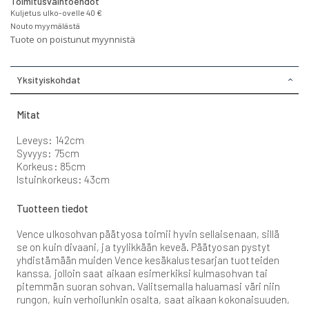
Toimitusvaihtoehdot
Kuljetus ulko-ovelle 40 €
Nouto myymälästä
Tuote on poistunut myynnistä
Yksityiskohdat
Mitat
Leveys: 142cm
Syvyys: 75cm
Korkeus: 85cm
Istuinkorkeus: 43cm
Tuotteen tiedot
Vence ulkosohvan päätyosa toimii hyvin sellaisenaan, sillä
se on kuin divaani, ja tyylikkään keveä. Päätyosan pystyt
yhdistämään muiden Vence kesäkalustesarjan tuotteiden
kanssa, jolloin saat aikaan esimerkiksi kulmasohvan tai
pitemmän suoran sohvan. Valitsemalla haluamasi väri niin
rungon, kuin verhoilunkin osalta, saat aikaan kokonaisuuden,