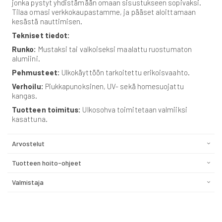
jonka pystyt yhdistämään omaan sisustukseen sopivaksi.
Tilaa omasi verkkokaupastamme, ja pääset aloittamaan
kesästä nauttimisen.
Tekniset tiedot:
Runko:
Mustaksi tai valkoiseksi maalattu ruostumaton
alumiini.
Pehmusteet:
Ulkokäyttöön tarkoitettu erikoisvaahto.
Verhoilu:
Piukkapunoksinen, UV- sekä homesuojattu
kangas.
Tuotteen toimitus:
Ulkosohva toimitetaan valmiiksi
kasattuna.
Arvostelut
Tuotteen hoito-ohjeet
Valmistaja