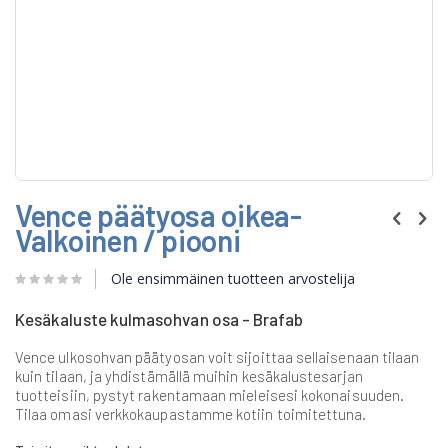
Skip
Vence päätyosa oikea-
to
the
Valkoinen / piooni
beginning
of
Ole ensimmäinen tuotteen arvostelija
the
images
gallery
Kesäkaluste kulmasohvan osa - Brafab
Vence ulkosohvan päätyosan voit sijoittaa sellaisenaan tilaan
kuin tilaan, ja yhdistämällä muihin kesäkalustesarjan
tuotteisiin, pystyt rakentamaan mieleisesi kokonaisuuden.
Tilaa omasi verkkokaupastamme kotiin toimitettuna.