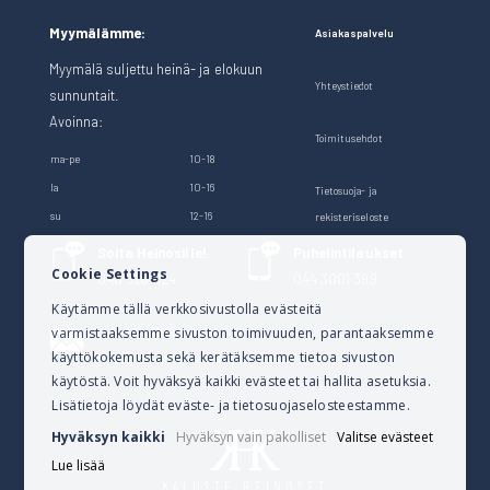
Myymälämme:
Asiakaspalvelu
Myymälä suljettu heinä- ja elokuun
Yhteystiedot
sunnuntait.
Avoinna:
Toimitusehdot
ma-pe
10-18
la
10-16
Tietosuoja- ja
su
12-16
rekisteriseloste
Soita Heinosille!
Puhelintilaukset
Cookie Settings
040 528 1124
044 3001 399
Käytämme tällä verkkosivustolla evästeitä
varmistaaksemme sivuston toimivuuden, parantaaksemme
Lähetä sähköpostia
käyttökokemusta sekä kerätäksemme tietoa sivuston
verkkokauppa@kalusteheinoset.fi
käytöstä. Voit hyväksyä kaikki evästeet tai hallita asetuksia.
Lisätietoja löydät eväste- ja tietosuojaselosteestamme.
Hyväksyn kaikki
Hyväksyn vain pakolliset
Valitse evästeet
Lue lisää
KALUSTE HEINOSET