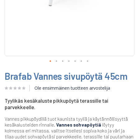
Skip
Brafab Vannes sivupöytä 45cm
to
the
beginning
Ole ensimmäinen tuotteen arvostelija
of
the
Tyylikäs kesäkaluste pikkupöytä terassille tai
images
parvekkeelle.
gallery
Vannes pikkupöydillä tuot kaunista tyyliä ja käytännöllisyyttä
kesäkalusteiden rinnalle.
Vannes sohvapöytiä
löytyy
kolmessa eri mitassa, valitse itsellesi sopiva koko ja väri ja
tilaa uudet sohvapöytäsi parvekkeelle, terassille tai puutarhaan