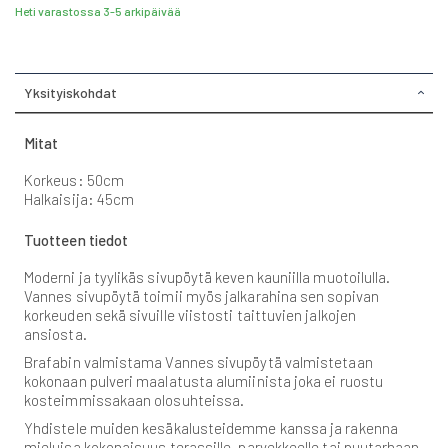
Heti varastossa 3-5 arkipäivää
Yksityiskohdat
Mitat
Korkeus: 50cm
Halkaisija: 45cm
Tuotteen tiedot
Moderni ja tyylikäs sivupöytä keven kauniilla muotoilulla.
Vannes sivupöytä toimii myös jalkarahina sen sopivan
korkeuden sekä sivuille viistosti taittuvien jalkojen
ansiosta.
Brafabin valmistama Vannes sivupöytä valmistetaan
kokonaan pulveri maalatusta alumiinista joka ei ruostu
kosteimmissakaan olosuhteissa.
Yhdistele muiden kesäkalusteidemme kanssa ja rakenna
mieluisa kokonaisuus terassille, parvekkeelle tai puutarhaan.