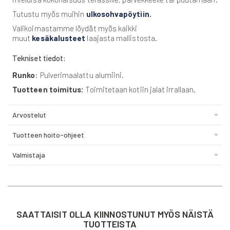
Tutustu myös muihin
ulkosohvapöytiin.
Valikoimastamme löydät myös kaikki
muut
kesäkalusteet
laajasta mallistosta.
Tekniset tiedot:
Runko
: Pulverimaalattu alumiini.
Tuotteen toimitus:
Toimitetaan kotiin jalat irrallaan.
Arvostelut
Tuotteen hoito-ohjeet
Valmistaja
SAATTAISIT OLLA KIINNOSTUNUT MYÖS NÄISTÄ
TUOTTEISTA