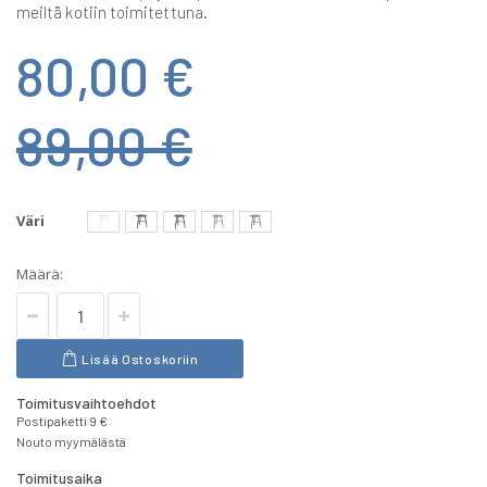
meiltä kotiin toimitettuna.
80,00 €
89,00 €
Väri
Määrä:
Lisää Ostoskoriin
Toimitusvaihtoehdot
Postipaketti 9 €
Nouto myymälästä
Toimitusaika