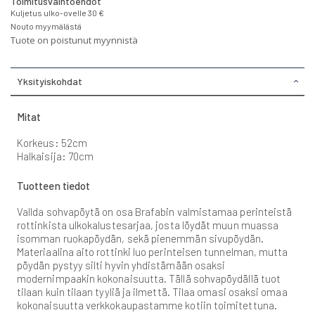
Toimitusvaihtoehdot
Kuljetus ulko-ovelle 30 €
Nouto myymälästä
Tuote on poistunut myynnistä
Yksityiskohdat
Mitat
Korkeus: 52cm
Halkaisija: 70cm
Tuotteen tiedot
Vallda sohvapöytä on osa Brafabin valmistamaa perinteistä
rottinkista ulkokalustesarjaa, josta löydät muun muassa
isomman ruokapöydän, sekä pienemmän sivupöydän.
Materiaalina aito rottinki luo perinteisen tunnelman, mutta
pöydän pystyy silti hyvin yhdistämään osaksi
modernimpaakin kokonaisuutta. Tällä sohvapöydällä tuot
tilaan kuin tilaan tyyliä ja ilmettä. Tilaa omasi osaksi omaa
kokonaisuutta verkkokaupastamme kotiin toimitettuna.