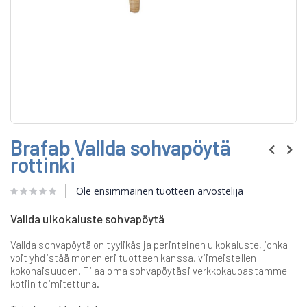
Skip
Brafab Vallda sohvapöytä
to
the
rottinki
beginning
of
Ole ensimmäinen tuotteen arvostelija
the
images
gallery
Vallda ulkokaluste sohvapöytä
Vallda sohvapöytä on tyylikäs ja perinteinen ulkokaluste, jonka
voit yhdistää monen eri tuotteen kanssa, viimeistellen
kokonaisuuden. Tilaa oma sohvapöytäsi verkkokaupastamme
kotiin toimitettuna.