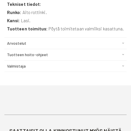
Tekniset tiedot:
Runko:
Aito rottinki.
Kansi:
Lasi.
Tuotteen toimitus:
Pöytä toimitetaan valmiiksi kasattuna.
Arvostelut
Tuotteen hoito-ohjeet
Valmistaja
SAATTAISIT OLLA KIINNOSTUNUT MYÖS NÄISTÄ