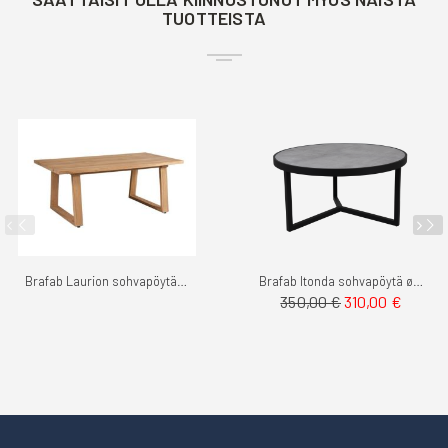
TUOTTEISTA
Brafab Laurion sohvapöytä teak
Brafab Itonda sohvapöytä ø100cm
Tarjoushinta
350,00 €
310,00 €