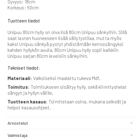
Syvyys: 18cm
Korkeus: 50cm
Tuotteen tiedot
Unipuu 80cm hylly on oiva lisä 80cm Unipuu sänkyihin. Sillä
saat lasten huoneeseen lisää säilytystilaa, mutta myös
kaksi Unipuu sänkyä pystyt yhdistämään kerrossängyksi
kahden hyllykön avulla. 80cm Unipuu hylly sopii kaikkiin
Unipuu sarjan 80cm leveisiin sänkyihin.
Tekniset tiedot:
Materiaali
: Valkoiseksi maalattu tukeva Mdf.
Toimitus
: Toimitukseen sisältyy hylly, sekä kiinnityshelat
sängyn ja hyllyn välille.
Tuotteen kasaus:
Toimitetaan osina, mukana selkeät ja
helpot kasausohjeet.
Arvostelut
Valmistaja