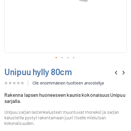
Skip
Unipuu hylly 80cm
to
the
beginning
Ole ensimmäinen tuotteen arvostelija
of
the
Rakenna lapsen huoneeseen kaunis kokonaisuus Unipuu
images
sarjalla.
gallery
Unipuu sarjan lastenkalusteet muuntuvat moneksi ja sarjan
kalusteilla pystyt rakentamaan juuri itselle mieluisan
kokonaisuuden.