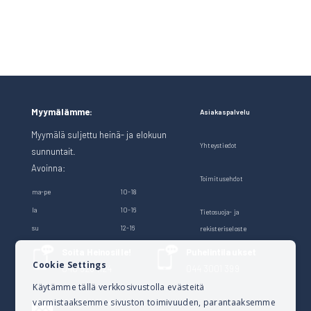
Myymälämme:
Asiakaspalvelu
Myymälä suljettu heinä- ja elokuun
Yhteystiedot
sunnuntait.
Avoinna:
Toimitusehdot
ma-pe
10-18
la
10-16
Tietosuoja- ja
su
12-16
rekisteriseloste
Soita Heinosille!
Puhelintilaukset
Cookie Settings
040 528 1124
044 3001 399
Käytämme tällä verkkosivustolla evästeitä
varmistaaksemme sivuston toimivuuden, parantaaksemme
Lähetä sähköpostia