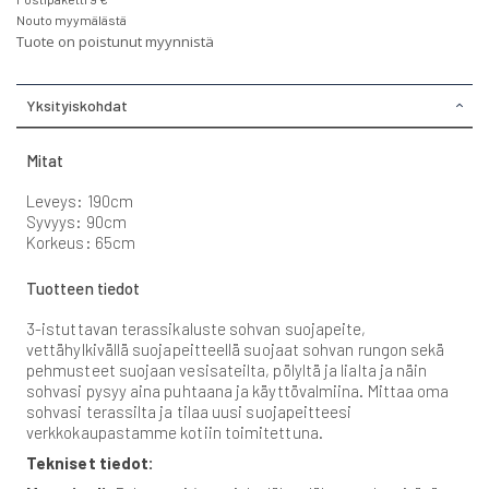
Nouto myymälästä
Tuote on poistunut myynnistä
Yksityiskohdat
Mitat
Leveys: 190cm
Syvyys: 90cm
Korkeus: 65cm
Tuotteen tiedot
3-istuttavan terassikaluste sohvan suojapeite,
vettähylkivällä suojapeitteellä suojaat sohvan rungon sekä
pehmusteet suojaan vesisateilta, pölyltä ja lialta ja näin
sohvasi pysyy aina puhtaana ja käyttövalmiina. Mittaa oma
sohvasi terassilta ja tilaa uusi suojapeitteesi
verkkokaupastamme kotiin toimitettuna.
Tekniset tiedot: