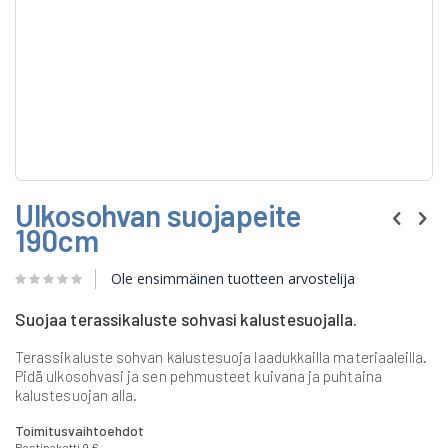
Skip
Ulkosohvan suojapeite
to
the
190cm
beginning
of
Ole ensimmäinen tuotteen arvostelija
the
images
gallery
Suojaa terassikaluste sohvasi kalustesuojalla.
Terassikaluste sohvan kalustesuoja laadukkailla materiaaleilla.
Pidä ulkosohvasi ja sen pehmusteet kuivana ja puhtaina
kalustesuojan alla.
Toimitusvaihtoehdot
Postipaketti 9 €