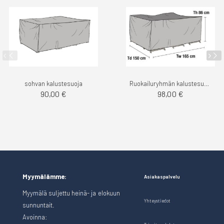
sohvan kalustesuoja
Ruokailuryhmän kalustesuoja 165x150cm
90,00 €
98,00 €
Myymälämme:
Asiakaspalvelu
Myymälä suljettu heinä- ja elokuun
Yhteystiedot
sunnuntait.
Avoinna: