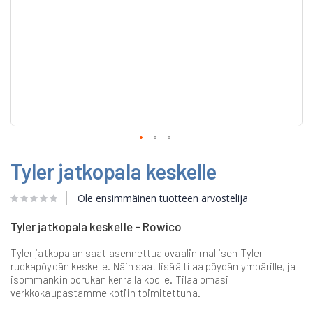
Skip
Tyler jatkopala keskelle
to
the
beginning
Ole ensimmäinen tuotteen arvostelija
of
the
Tyler jatkopala keskelle - Rowico
images
gallery
Tyler jatkopalan saat asennettua ovaalin mallisen Tyler
ruokapöydän keskelle. Näin saat lisää tilaa pöydän ympärille, ja
isommankin porukan kerralla koolle. Tilaa omasi
verkkokaupastamme kotiin toimitettuna.