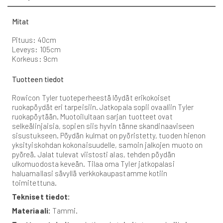
Mitat
Pituus: 40cm
Leveys: 105cm
Korkeus: 9cm
Tuotteen tiedot
Rowicon Tyler tuoteperheestä löydät erikokoiset
ruokapöydät eri tarpeisiin. Jatkopala sopii ovaaliin Tyler
ruokapöytään. Muotoilultaan sarjan tuotteet ovat
selkeälinjaisia, sopien siis hyvin tänne skandinaaviseen
sisustukseen. Pöydän kulmat on pyöristetty, tuoden hienon
yksityiskohdan kokonaisuudelle, samoin jalkojen muoto on
pyöreä. Jalat tulevat viistosti alas, tehden pöydän
ulkomuodosta keveän. Tilaa oma Tyler jatkopalasi
haluamallasi sävyllä verkkokaupastamme kotiin
toimitettuna.
Tekniset tiedot:
Materiaali:
Tammi.