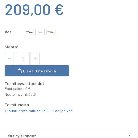
209,00 €
Väri
Määrä:
Lisää Ostoskoriin
Toimitusvaihtoehdot
Postipaketti 9 €
Nouto myymälästä
Toimitusaika
Tilaustuote toimitusaika 10-15 arkipäivää
Yksityiskohdat