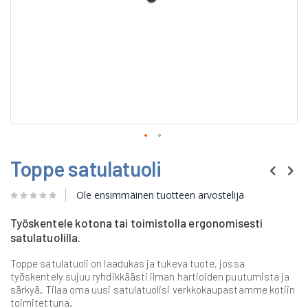
Skip
Toppe satulatuoli
to
the
beginning
Ole ensimmäinen tuotteen arvostelija
of
the
Työskentele kotona tai toimistolla ergonomisesti
images
satulatuolilla.
gallery
Toppe satulatuoli on laadukas ja tukeva tuote, jossa
työskentely sujuu ryhdikkäästi ilman hartioiden puutumista ja
särkyä. Tilaa oma uusi satulatuolisi verkkokaupastamme kotiin
toimitettuna.