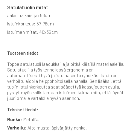
Satulatuolin mitat:
Jalan halkaisija: 56cm
Istuinkorkeus: 57-76cm
Istuimen mitat: 40x36cm
Tuotteen tiedot
Toppe satulatuoli laadukkailla ja pitkäikäisillä materiaaleilla.
Satulatuolilla työskennellessä ergonomia on
automaattisesti hyvä ja istuinasento ryhdikäs. Istuin on
verhoiltu aidolla helppohoitoisella nahalla. Sen lisäksi, että
tuolin istuinkorkeutta saat säädettyä kaasujousen avulla,
pystyt myös kallistamaan istuimen kulmaa niin, että löydät
juuri omalle vartalolle hyvän asennon.
Tekniset tiedot:
Runko
: Metallia.
Verhoilu
: Aito musta läpivärjätty nahka.