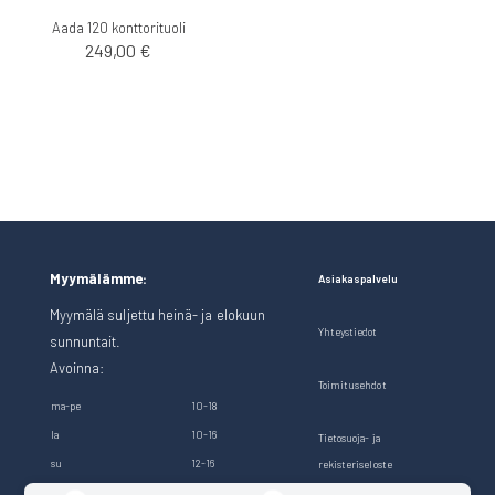
Aada 120 konttorituoli
249,00 €
Myymälämme:
Asiakaspalvelu
Myymälä suljettu heinä- ja elokuun
Yhteystiedot
sunnuntait.
Avoinna:
Toimitusehdot
ma-pe
10-18
la
10-16
Tietosuoja- ja
su
12-16
rekisteriseloste