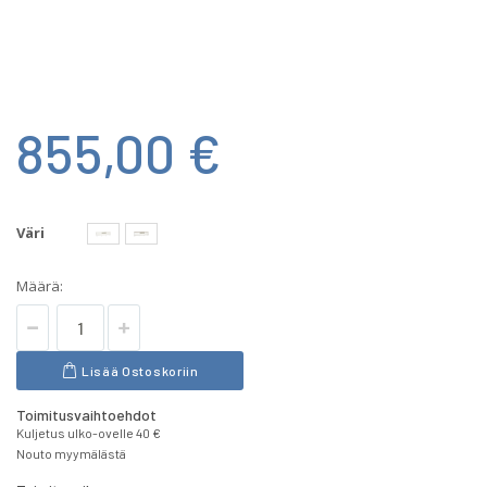
855,00 €
Väri
Määrä:
Lisää Ostoskoriin
Toimitusvaihtoehdot
Kuljetus ulko-ovelle 40 €
Nouto myymälästä