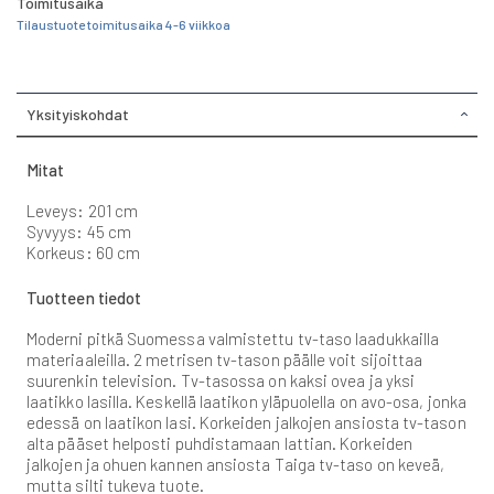
Toimitusaika
Tilaustuote toimitusaika 4-6 viikkoa
Yksityiskohdat
Mitat
Leveys: 201 cm
Syvyys: 45 cm
Korkeus: 60 cm
Tuotteen tiedot
Moderni pitkä Suomessa valmistettu tv-taso laadukkailla
materiaaleilla. 2 metrisen tv-tason päälle voit sijoittaa
suurenkin television. Tv-tasossa on kaksi ovea ja yksi
laatikko lasilla. Keskellä laatikon yläpuolella on avo-osa, jonka
edessä on laatikon lasi. Korkeiden jalkojen ansiosta tv-tason
alta pääset helposti puhdistamaan lattian. Korkeiden
jalkojen ja ohuen kannen ansiosta Taiga tv-taso on keveä,
mutta silti tukeva tuote.