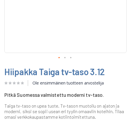
Skip
Hiipakka Taiga tv-taso 3.12
to
the
beginning
Ole ensimmäinen tuotteen arvostelija
of
the
Pitkä Suomessa valmistettu moderni tv-taso.
images
gallery
Taiga tv-taso on upea tuote. Tv-tason muotoilu on ajaton ja
moderni, siksi se sopii usean eri tyylin omaaviin koteihin. Tilaa
omasi verkkokaupastamme kotiintoimitettuna.