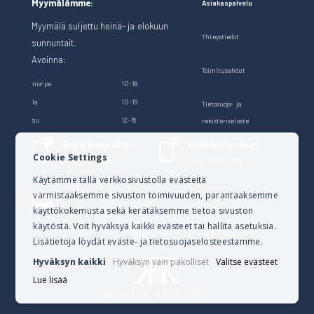
Myymälämme:
Asiakaspalvelu
Myymälä suljettu heinä- ja elokuun
Yhteystiedot
sunnuntait.
Avoinna:
Toimitusehdot
ma-pe
10-18
la
10-16
Tietosuoja- ja
su
12-16
rekisteriseloste
Soita Heinosille!
Puhelintilaukset
Cookie Settings
040 528 1124
044 3001 399
Käytämme tällä verkkosivustolla evästeitä
varmistaaksemme sivuston toimivuuden, parantaaksemme
Lähetä sähköpostia
käyttökokemusta sekä kerätäksemme tietoa sivuston
verkkokauppa@kalusteheinoset.fi
käytöstä. Voit hyväksyä kaikki evästeet tai hallita asetuksia.
Lisätietoja löydät eväste- ja tietosuojaselosteestamme.
Hyväksyn kaikki
Hyväksyn vain pakolliset
Valitse evästeet
Lue lisää
KALUSTE HEINOSET