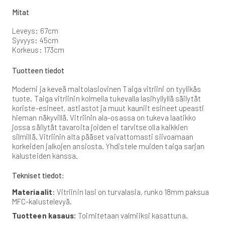
Mitat
Leveys: 67cm
Syvyys: 45cm
Korkeus: 173cm
Tuotteen tiedot
Moderni ja keveä maitolasiovinen Taiga vitriini on tyylikäs
tuote. Taiga vitriinin kolmella tukevalla lasihyllyllä säilytät
koriste-esineet, astiastot ja muut kauniit esineet upeasti
hieman näkyvillä. Vitriinin ala-osassa on tukeva laatikko
jossa säilytät tavaroita joiden ei tarvitse olla kaikkien
silmillä. Vitriinin alta pääset vaivattomasti siivoamaan
korkeiden jalkojen ansiosta. Yhdistele muiden taiga sarjan
kalusteiden kanssa.
Tekniset tiedot:
Materiaalit
: Vitriinin lasi on turvalasia, runko 18mm paksua
MFC-kalustelevyä.
Tuotteen kasaus:
Toimitetaan valmiiksi kasattuna.