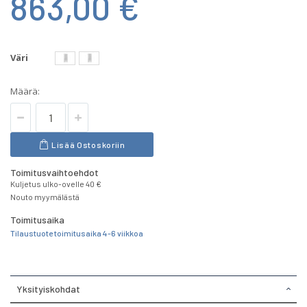
863,00 €
Väri
Määrä:
Lisää Ostoskoriin
Toimitusvaihtoehdot
Kuljetus ulko-ovelle 40 €
Nouto myymälästä
Toimitusaika
Tilaustuote toimitusaika 4-6 viikkoa
Yksityiskohdat