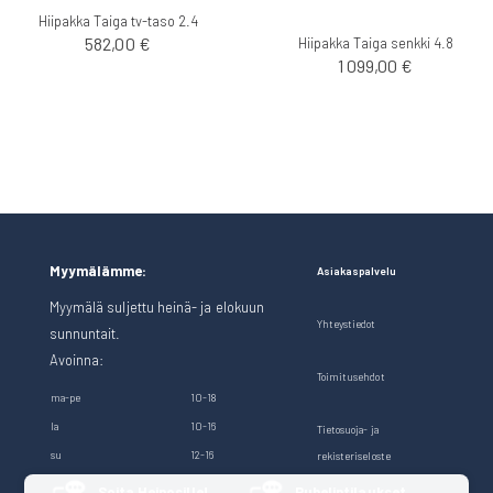
Hiipakka Taiga tv-taso 2.4
582,00 €
Hiipakka Taiga senkki 4.8
1 099,00 €
Myymälämme:
Asiakaspalvelu
Myymälä suljettu heinä- ja elokuun
Yhteystiedot
sunnuntait.
Avoinna:
Toimitusehdot
ma-pe
10-18
la
10-16
Tietosuoja- ja
su
12-16
rekisteriseloste
Soita Heinosille!
Puhelintilaukset