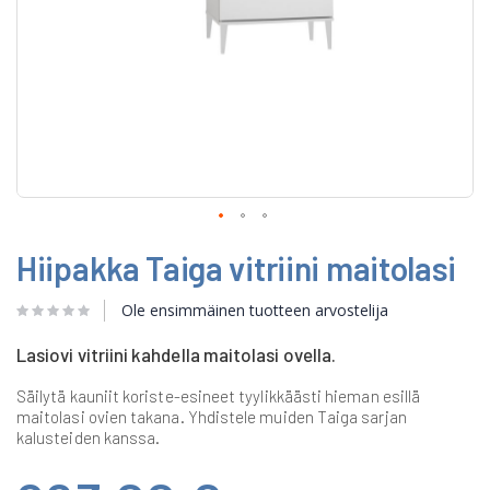
Skip
Hiipakka Taiga vitriini maitolasi
to
the
beginning
Ole ensimmäinen tuotteen arvostelija
of
the
Lasiovi vitriini kahdella maitolasi ovella.
images
gallery
Säilytä kauniit koriste-esineet tyylikkäästi hieman esillä
maitolasi ovien takana. Yhdistele muiden Taiga sarjan
kalusteiden kanssa.