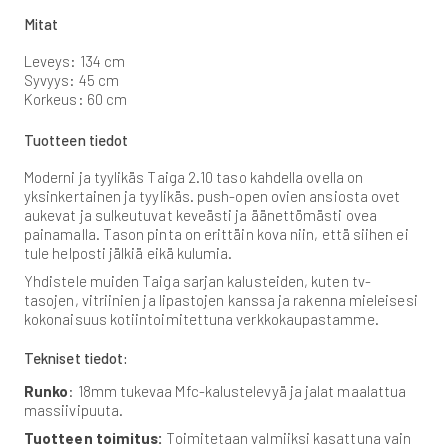
Mitat
Leveys: 134 cm
Syvyys: 45 cm
Korkeus: 60 cm
Tuotteen tiedot
Moderni ja tyylikäs Taiga 2.10 taso kahdella ovella on
yksinkertainen ja tyylikäs. push-open ovien ansiosta ovet
aukevat ja sulkeutuvat keveästi ja äänettömästi ovea
painamalla. Tason pinta on erittäin kova niin, että siihen ei
tule helposti jälkiä eikä kulumia.
Yhdistele muiden Taiga sarjan kalusteiden, kuten tv-
tasojen, vitriinien ja lipastojen kanssa ja rakenna mieleisesi
kokonaisuus kotiintoimitettuna verkkokaupastamme.
Tekniset tiedot:
Runko
: 18mm tukevaa Mfc-kalustelevyä ja jalat maalattua
massiivipuuta.
Tuotteen toimitus:
Toimitetaan valmiiksi kasattuna vain