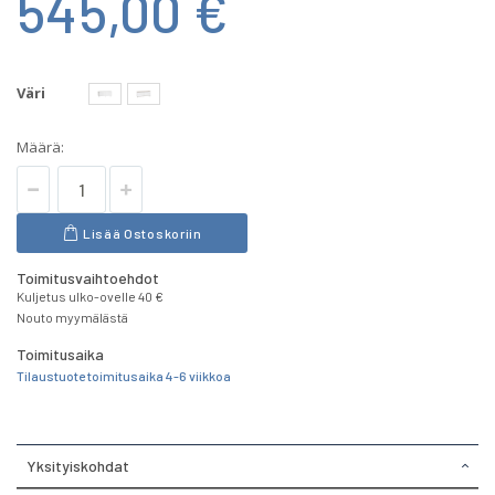
545,00 €
Väri
Määrä:
Lisää Ostoskoriin
Toimitusvaihtoehdot
Kuljetus ulko-ovelle 40 €
Nouto myymälästä
Toimitusaika
Tilaustuote toimitusaika 4-6 viikkoa
Yksityiskohdat