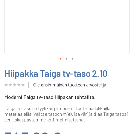
Skip
Hiipakka Taiga tv-taso 2.10
to
the
beginning
Ole ensimmäinen tuotteen arvostelija
of
the
Moderni Taiga tv-taso Hiipakan tehtailta.
images
gallery
Taiga tv-taso on tyylikäs ja moderni tuote laadukkailla
materiaaleilla. Valitse tasoon mieluisa väri ja tilaa Taiga tasosi
verkkokaupastamme kotiintoimitettuna.