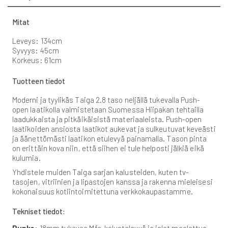
Mitat
Leveys: 134cm
Syvyys: 45cm
Korkeus: 61cm
Tuotteen tiedot
Moderni ja tyylikäs Taiga 2.8 taso neljällä tukevalla Push-
open laatikolla valmistetaan Suomessa Hiipakan tehtailla
laadukkaista ja pitkäikäisistä materiaaleista. Push-open
laatikoiden ansiosta laatikot aukevat ja sulkeutuvat keveästi
ja äänettömästi laatikon etulevyä painamalla. Tason pinta
on erittäin kova niin, että siihen ei tule helposti jälkiä eikä
kulumia.
Yhdistele muiden Taiga sarjan kalusteiden, kuten tv-
tasojen, vitriinien ja lipastojen kanssa ja rakenna mieleisesi
kokonaisuus kotiintoimitettuna verkkokaupastamme.
Tekniset tiedot:
Runko
: 18mm tukevaa Mfc-kalustelevyä ja jalat maalattua