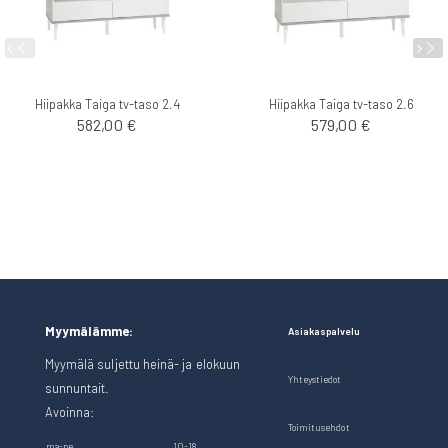
Hiipakka Taiga tv-taso 2.4
Hiipakka Taiga tv-taso 2.6
582,00 €
579,00 €
Myymälämme:
Asiakaspalvelu
Myymälä suljettu heinä- ja elokuun
Yhteystiedot
sunnuntait.
Avoinna:
Toimitusehdot
ma-pe
10-18