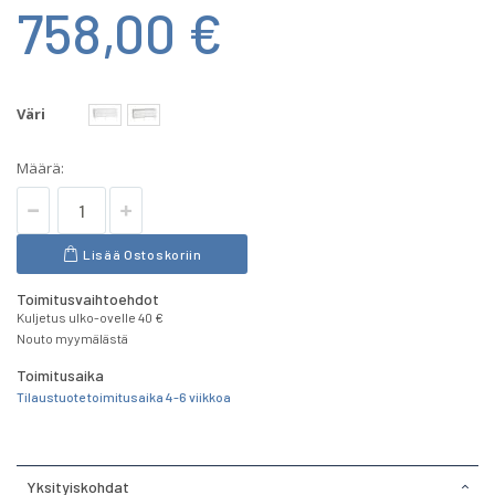
758,00 €
Väri
Määrä:
Lisää Ostoskoriin
Toimitusvaihtoehdot
Kuljetus ulko-ovelle 40 €
Nouto myymälästä
Toimitusaika
Tilaustuote toimitusaika 4-6 viikkoa
Yksityiskohdat