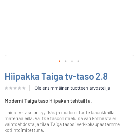
Skip
Hiipakka Taiga tv-taso 2.8
to
the
beginning
Ole ensimmäinen tuotteen arvostelija
of
the
Moderni Taiga taso Hiipakan tehtailta.
images
gallery
Taiga tv-taso on tyylikäs ja moderni tuote laadukkailla
materiaaleilla. Valitse tasoon mieluisa väri kolmesta eri
vaihtoehdosta ja tilaa Taiga tasosi verkkokaupastamme
kotiintoimitettuna.