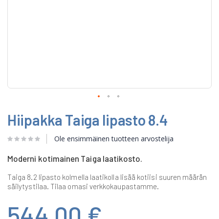
Skip
Hiipakka Taiga lipasto 8.4
to
the
beginning
Ole ensimmäinen tuotteen arvostelija
of
the
Moderni kotimainen Taiga laatikosto.
images
gallery
Taiga 8.2 lipasto kolmella laatikolla lisää kotiisi suuren määrän
säilytystilaa. Tilaa omasi verkkokaupastamme.
544,00 €