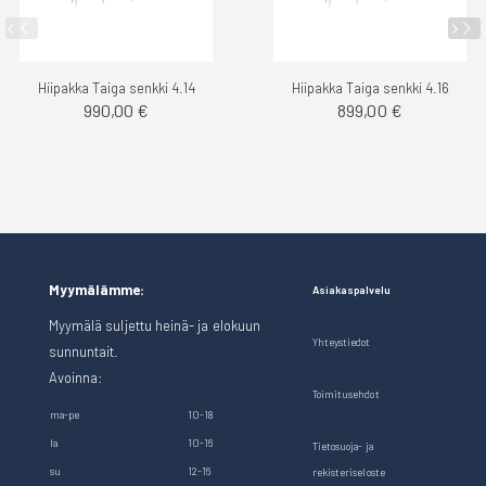
Hiipakka Taiga senkki 4.14
Hiipakka Taiga senkki 4.16
990,00 €
899,00 €
Myymälämme:
Asiakaspalvelu
Myymälä suljettu heinä- ja elokuun
Yhteystiedot
sunnuntait.
Avoinna:
Toimitusehdot
ma-pe
10-18
la
10-16
Tietosuoja- ja
su
12-16
rekisteriseloste