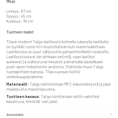
Mitat
Leveys: 67 cm
Syvyys: 45 cm
Korkeus: 79 cm
Tuotteen tiedot
Tilava moderni Taiga laatikosto kolmella tukevalla laatikolla
on tyylikäs tuote niin muotoilultaan kuin materiaaleiltaan.
Laatikoissa on suuri säilytystila painavimmillekin tavaroille.
Laatikostossa ei ole lainkaan vetimiä, vaan laatikot
aukeavat ja sulkeutuvat kevyesti painamalla laadukkaan
push-open mekanismin ansiosta. Yhdistele muun Taiga
tuoteperheen kanssa. Tilaa suoraan kotiisi
verkkokaupastamme.
Materiaalit
: Taiga valmistetaan MFC-kalustelevystä ja jalat
maalatusta massiivipuusta.
Tuotteen kasaus:
Taiga toimitetaan kotiin valmiiksi
kasattuna, kiinnität vain jalat.
Arvostelut