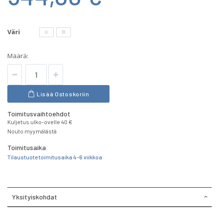
Väri
Määrä:
Lisää Ostoskoriin
Toimitusvaihtoehdot
Kuljetus ulko-ovelle 40 €
Nouto myymälästä
Toimitusaika
Tilaustuote toimitusaika 4-6 viikkoa
Yksityiskohdat