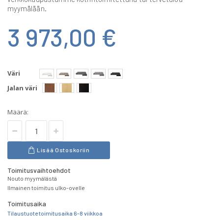
myymälään.
3 973,00 €
Väri
Jalan väri
Määrä:
Lisää Ostoskoriin
Toimitusvaihtoehdot
Nouto myymälästä
Ilmainen toimitus ulko-ovelle
Toimitusaika
Tilaustuote toimitusaika 6-8 viikkoa