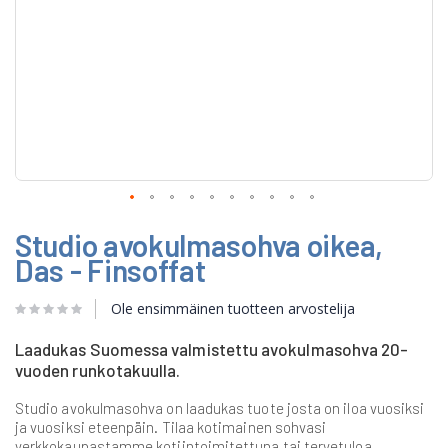
Skip
Studio avokulmasohva oikea,
to
the
Das - Finsoffat
beginning
of
Ole ensimmäinen tuotteen arvostelija
the
images
gallery
Laadukas Suomessa valmistettu avokulmasohva 20-
vuoden runkotakuulla.
Studio avokulmasohva on laadukas tuote josta on iloa vuosiksi
ja vuosiksi eteenpäin. Tilaa kotimainen sohvasi
verkkokaupastamme kotiintoimitettuna tai tervetuloa