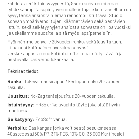
kahdesta eri istuinsyvyydestä, 85cm sohva on hieman
ryhdikkäämpi ja sopii lyhyemmälle istujalle kun taas 90cm on
syvyytensä ansiosta hieman rennompi istuttava. Studio
sohvan ympäriverhoiltujen, käännettävien sekä pestävien
istuin, sekä selkätyynyjen ansiosta sohvasta on iloa vuosiksi
ja uskallamme suositella sitä myös lapsiperheisiin.
Myönnämme sohvalle 20vuoden runko, sekä jousitakuun.
Tilaa uusi kotimainen avokulmasohvasi
verkkokaupastamme kotiintoimitettuna miellyttävällä ja
pestävällä Das verhoilukankaalla.
Tekniset tiedot:
Runko
: Tukeva massiivipuu / kertopuurunko 20-vuoden
takuulla.
Jousitus
: No-Zag teräsjousitus 20-vuoden takuulla.
Istuintyyny
: HR35 erikoisvaahto täyte joka pitää hyvin
muotonsa.
Selkätyyny
: EcoSoft vanua.
Verhoilu
: Das kangas jonka voit pestä pesukoneessa
40asteessa.(50% PP, 31% PES, 19% CO, 36 000 Martindale)