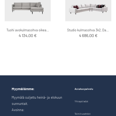
Tuohi avokulmasohva oikea, Das - Finsoffat
Studio kulmasohva 3k2, Das - Finsoffat
4 134,00 €
4 686,00 €
Myymälämme:
Asiakaspalvelu
Myymälä suljettu heinä- ja elokuun
Yhteystiedot
sunnuntait.
Avoinna:
Toimitusehdot