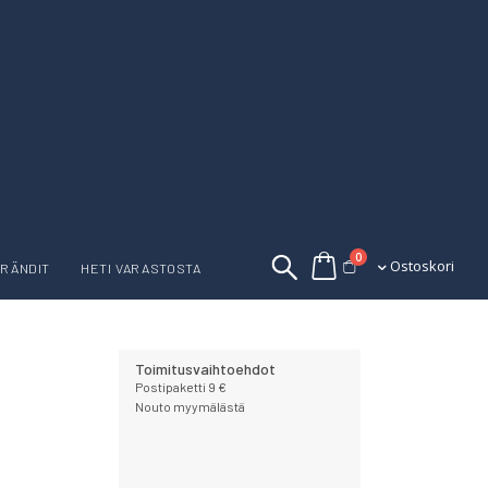
tuotetta
0
Ostoskori
Ostoskori
RÄNDIT
HETI VARASTOSTA
Toimitusvaihtoehdot
Postipaketti 9 €
Nouto myymälästä