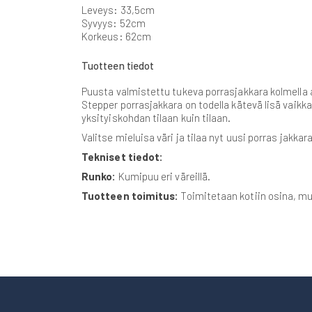
gallery
Leveys: 33,5cm
Syvyys: 52cm
Korkeus: 62cm
Tuotteen tiedot
Puusta valmistettu tukeva porrasjakkara kolmella a
Stepper porrasjakkara on todella kätevä lisä vaikka
yksityiskohdan tilaan kuin tilaan.
Valitse mieluisa väri ja tilaa nyt uusi porras jak
Tekniset tiedot:
Runko:
Kumipuu eri väreillä.
Tuotteen toimitus:
Toimitetaan kotiin osina, m