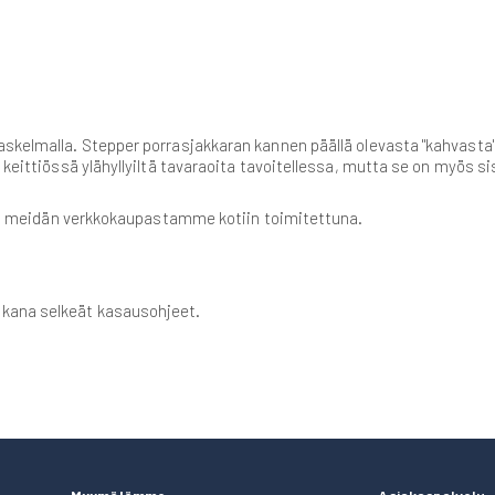
skelmalla. Stepper porrasjakkaran kannen päällä olevasta "kahvasta" n
 keittiössä ylähyllyiltä tavaraoita tavoitellessa, mutta se on myös sis
kara meidän verkkokaupastamme kotiin toimitettuna.
ukana selkeät kasausohjeet.