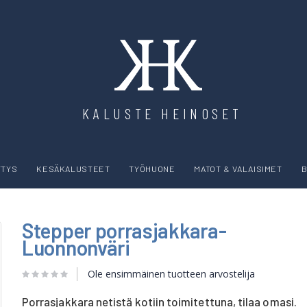
KALUSTE HEINOSET
YTYS
KESÄKALUSTEET
TYÖHUONE
MATOT & VALAISIMET
B
Stepper porrasjakkara-
Luonnonväri
Ole ensimmäinen tuotteen arvostelija
Porrasjakkara netistä kotiin toimitettuna, tilaa omasi.