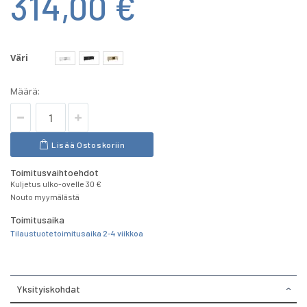
314,00 €
Väri
Määrä:
Lisää Ostoskoriin
Toimitusvaihtoehdot
Kuljetus ulko-ovelle 30 €
Nouto myymälästä
Toimitusaika
Tilaustuote toimitusaika 2-4 viikkoa
Yksityiskohdat