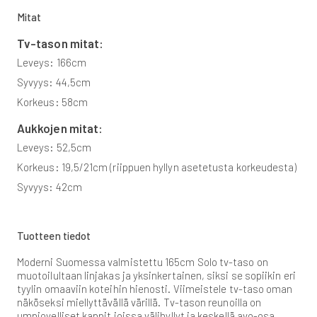
Mitat
Tv-tason mitat:
Leveys: 166cm
Syvyys: 44,5cm
Korkeus: 58cm
Aukkojen mitat:
Leveys: 52,5cm
Korkeus: 19,5/21cm (riippuen hyllyn asetetusta korkeudesta)
Syvyys: 42cm
Tuotteen tiedot
Moderni Suomessa valmistettu 165cm Solo tv-taso on
muotoilultaan linjakas ja yksinkertainen, siksi se sopiikin eri
tyylin omaaviin koteihin hienosti. Viimeistele tv-taso oman
näköseksi miellyttävällä värillä. Tv-tason reunoilla on
umpiovelliset kappit joissa välihyllyt ja keskellä avo-osa