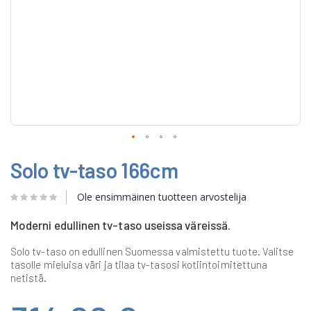
Skip
Solo tv-taso 166cm
to
the
beginning
Ole ensimmäinen tuotteen arvostelija
of
the
Moderni edullinen tv-taso useissa väreissä.
images
gallery
Solo tv-taso on edullinen Suomessa valmistettu tuote. Valitse
tasolle mieluisa väri ja tilaa tv-tasosi kotiintoimitettuna
netistä.