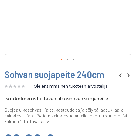
Skip
Sohvan suojapeite 240cm
to
the
beginning
Ole ensimmäinen tuotteen arvostelija
of
the
Ison kolmen istuttavan ulkosohvan suojapeite.
images
gallery
Suojaa ulkosohvasi lialta, kosteudelta ja pölyltä laadukkaalla
kalustesuojalla. 240cm kalustesuojan alle mahtuu suurempikin
kolmen istuttava sohva.