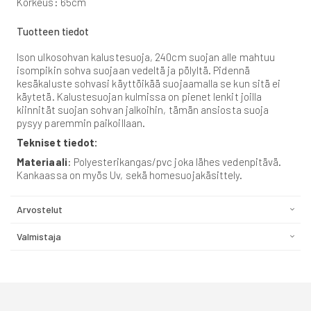
Korkeus: 65cm
Tuotteen tiedot
Ison ulkosohvan kalustesuoja, 240cm suojan alle mahtuu
isompikin sohva suojaan vedeltä ja pölyltä. Pidennä
kesäkaluste sohvasi käyttöikää suojaamalla se kun sitä ei
käytetä. Kalustesuojan kulmissa on pienet lenkit joilla
kiinnität suojan sohvan jalkoihin, tämän ansiosta suoja
pysyy paremmin paikoillaan.
Tekniset tiedot:
Materiaali
: Polyesterikangas/pvc joka lähes vedenpitävä.
Kankaassa on myös Uv, sekä homesuojakäsittely.
Arvostelut
Valmistaja