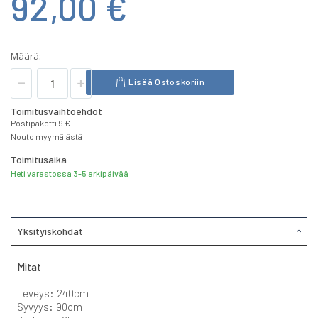
92,00 €
Määrä:
Lisää Ostoskoriin
Toimitusvaihtoehdot
Postipaketti 9 €
Nouto myymälästä
Toimitusaika
Heti varastossa 3-5 arkipäivää
Yksityiskohdat
Mitat
Leveys: 240cm
Syvyys: 90cm