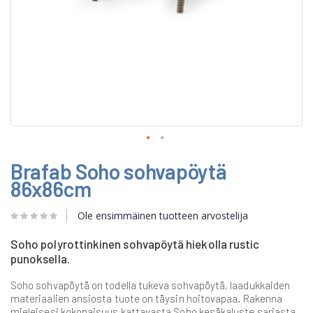
Skip
Brafab Soho sohvapöytä
to
the
86x86cm
beginning
of
Ole ensimmäinen tuotteen arvostelija
the
images
gallery
Soho polyrottinkinen sohvapöytä hiekolla rustic
punoksella.
Soho sohvapöytä on todella tukeva sohvapöytä, laadukkaiden
materiaalien ansiosta tuote on täysin hoitovapaa. Rakenna
mieleisesi kokonaisuus kattavasta Soho kesäkaluste sarjasta.