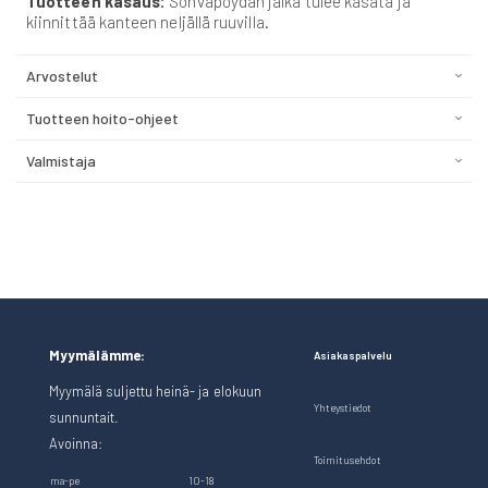
Tuotteen kasaus:
Sohvapöydän jalka tulee kasata ja
kiinnittää kanteen neljällä ruuvilla.
Arvostelut
Tuotteen hoito-ohjeet
Valmistaja
Myymälämme:
Asiakaspalvelu
Myymälä suljettu heinä- ja elokuun
Yhteystiedot
sunnuntait.
Avoinna:
Toimitusehdot
ma-pe
10-18