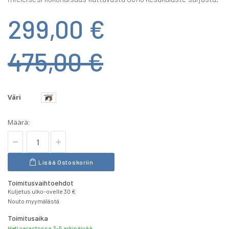
299,00 €
475,00 €
Väri
Määrä:
Lisää Ostoskoriin
Toimitusvaihtoehdot
Kuljetus ulko-ovelle 30 €
Nouto myymälästä
Toimitusaika
Heti varastossa 3-5 arkipäivää