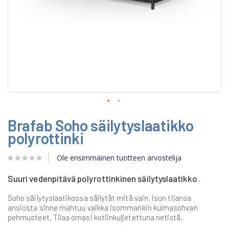
Skip
Brafab Soho säilytyslaatikko
to
the
polyrottinki
beginning
of
Ole ensimmäinen tuotteen arvostelija
the
images
gallery
Suuri vedenpitävä polyrottinkinen säilytyslaatikko.
Soho säilytyslaatikossa säilytät mitä vain, ison tilansa
ansiosta sinne mahtuu vaikka isommankin kulmasohvan
pehmusteet. Tilaa omasi kotiinkuljetettuna netistä.