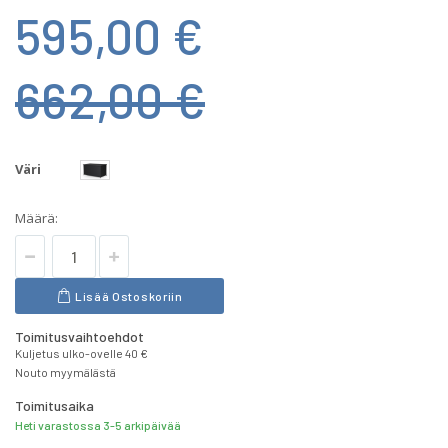
595,00 €
662,00 €
Väri
Määrä:
Lisää Ostoskoriin
Toimitusvaihtoehdot
Kuljetus ulko-ovelle 40 €
Nouto myymälästä
Toimitusaika
Heti varastossa 3-5 arkipäivää