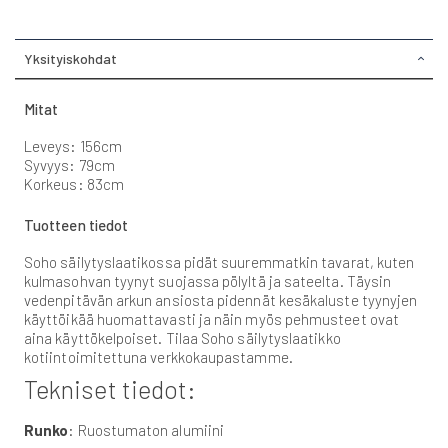
Yksityiskohdat
Mitat
Leveys: 156cm
Syvyys: 79cm
Korkeus: 83cm
Tuotteen tiedot
Soho säilytyslaatikossa pidät suuremmatkin tavarat, kuten
kulmasohvan tyynyt suojassa pölyltä ja sateelta. Täysin
vedenpitävän arkun ansiosta pidennät kesäkaluste tyynyjen
käyttöikää huomattavasti ja näin myös pehmusteet ovat
aina käyttökelpoiset. Tilaa Soho säilytyslaatikko
kotiintoimitettuna verkkokaupastamme.
Tekniset tiedot:
Runko
: Ruostumaton alumiini