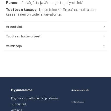
Punos
: Läpivärjätty ja UV-suojattu polyrottinki
Tuotteen kasaus:
Tuote tulee kotiin osina, mutta sen
kasaaminen on todella vaivatonta.
Arvostelut
Tuotteen hoito-ohjeet
Valmistaja
Myymälämme:
Asiakaspalvelu
Myymälä suljettu heinä- ja elokuun
Yhteystiedot
sunnuntait.
Avoinna: