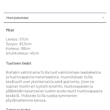
Yksityiskohdat
Mitat
Leveys: 57cm
Syvyys: 63,5cm
Korkeus: 88cm
Istuinkorkeus: 45cm
Tuotteen tiedot
Brafabin valmistama Scilla tuoli valmistetaan laadukkaista
ja huoltovapaista materiaaleista, muotoilultaan Scilla
kesätuolit ovat yksinkertaisia sekä ajattomia, joten ne
sopivat moniin eri tyylisiin koteihin. Huoltovapaiden ja
päällekkäin kasattavien tuolien avulla nautit huoltovapaasta
kesästä. Yhdistele Scilla tuoleja kymmenien
pöytämalliemme kanssa.
Tekniset tiedot: