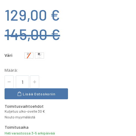
129,00 €
145,00 €
Väri
Määrä:
Lisää Ostoskoriin
Toimitusvaihtoehdot
Kuljetus ulko-ovelle 30 €
Nouto myymälästä
Toimitusaika
Heti varastossa 3-5 arkipäivää