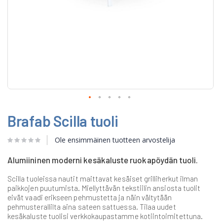
Skip
Brafab Scilla tuoli
to
the
beginning
Ole ensimmäinen tuotteen arvostelija
of
the
Alumiininen moderni kesäkaluste ruokapöydän tuoli.
images
gallery
Scilla tuoleissa nautit maittavat kesäiset grilliherkut ilman
paikkojen puutumista. Miellyttävän tekstiilin ansiosta tuolit
eivät vaadi erikseen pehmustetta ja näin vältytään
pehmusterallilta aina sateen sattuessa. Tilaa uudet
kesäkaluste tuolisi verkkokaupastamme kotiintoimitettuna.