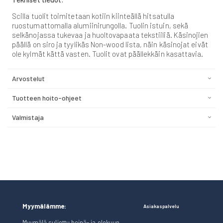
Scilla tuolit toimitetaan kotiin kiinteällä hitsatulla
ruostumattomalla alumiinirungolla. Tuolin istuin, sekä
selkänojassa tukevaa ja huoltovapaata tekstiiliä. Käsinojien
päällä on siro ja tyylikäs Non-wood lista, näin käsinojat eivät
ole kylmät kättä vasten. Tuolit ovat päällekkäin kasattavia.
Arvostelut
Tuotteen hoito-ohjeet
Valmistaja
Myymälämme:
Asiakaspalvelu
Myymälä suljettu heinä- ja elokuun