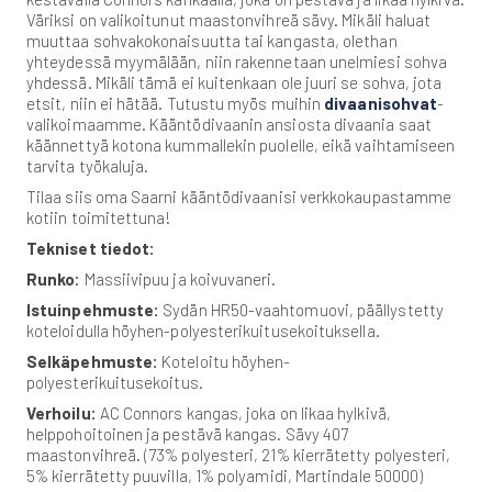
Väriksi on valikoitunut maastonvihreä sävy. Mikäli haluat
muuttaa sohvakokonaisuutta tai kangasta, olethan
yhteydessä myymälään, niin rakennetaan unelmiesi sohva
yhdessä. Mikäli tämä ei kuitenkaan ole juuri se sohva, jota
etsit, niin ei hätää. Tutustu myös muihin
divaanisohvat
-
valikoimaamme. Kääntödivaanin ansiosta divaania saat
käännettyä kotona kummallekin puolelle, eikä vaihtamiseen
tarvita työkaluja.
Tilaa siis oma Saarni kääntödivaanisi verkkokaupastamme
kotiin toimitettuna!
Tekniset tiedot:
Runko:
Massiivipuu ja koivuvaneri.
Istuinpehmuste:
Sydän HR50-vaahtomuovi, päällystetty
koteloidulla höyhen-polyesterikuitusekoituksella.
Selkäpehmuste:
Koteloitu höyhen-
polyesterikuitusekoitus.
Verhoilu:
AC Connors kangas, joka on likaa hylkivä,
helppohoitoinen ja pestävä kangas. Sävy 407
maastonvihreä. (73% polyesteri, 21% kierrätetty polyesteri,
5% kierrätetty puuvilla, 1% polyamidi, Martindale 50000)