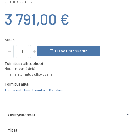
toimitettuna.
3 791,00 €
Määrä:
Lisää Ostoskoriin
Toimitusvaihtoehdot
Nouto myymälästä
Ilmainen toimitus ulko-ovelle
Toimitusaika
Tilaustuote toimitusaika 6-8 viikkoa
Yksityiskohdat
Mitat