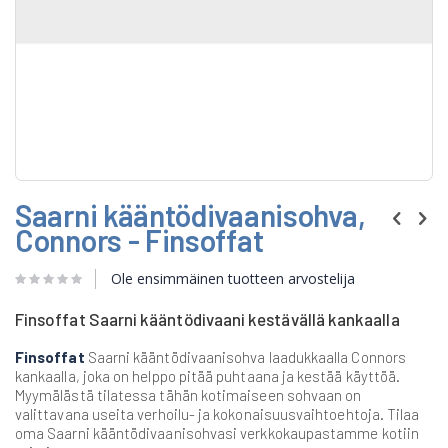
Skip
Saarni kääntödivaanisohva,
to
the
Connors - Finsoffat
beginning
of
Ole ensimmäinen tuotteen arvostelija
the
images
gallery
Finsoffat Saarni kääntödivaani kestävällä kankaalla
Finsoffat
Saarni kääntödivaanisohva laadukkaalla Connors
kankaalla, joka on helppo pitää puhtaana ja kestää käyttöä.
Myymälästä tilatessa tähän kotimaiseen sohvaan on
valittavana useita verhoilu- ja kokonaisuusvaihtoehtoja. Tilaa
oma Saarni kääntödivaanisohvasi verkkokaupastamme kotiin