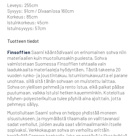
Leveys: 255cm
Syvyys: 91cm / Divaaniosa 160cm
Korkeus: 85cm
Istuinkorkeus: 45cm
Istuinsyvyys: 57cm
Tuotteen tiedot
Finsoffien
Saarni kääntödivaani on erinomainen sohva niin
materiaalien kuin muotoilunsakin puolesta. Sohva
valmistetaan Suomessa Finsoffien tehtaalla vain
laadukkaaita materiaaleja hyödyntäen. Tästä takeena 20
vuoden runko- ja joustintakuu. Istumismukavuutta ei parane
unohtaa, sillä sitä tähän sohvaan on muistettu laittaa.
Sohva on ylellisen pehmeä ja rento istua, eikä paikat pääse
puutumaan, vaikka istuisi hetken kauemminkin. Koteloitua
höyhen-polyesterikuitua tulee pöyhiä aina ajoittain, jotta
pehmeys säilyy.
Muotoilultaan Saarni sohva on helppo yhdistää moneen
sisustukseen, ja myymälästä tilaamalla on valittavanasi
sadat verhoilut, joiden avulla saat värimaailmankin itselle
sopivaksi. Verkkokaupan sohva on verhoiltu erittäin
kestävällä Connors kankaalla, joka on pestävä ja likaa hylkivä.