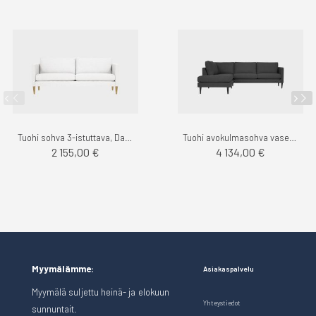
Tuohi sohva 3-istuttava, Das - Finsoffat
Tuohi avokulmasohva vasen, Das - Finsoffat
2 155,00 €
4 134,00 €
Myymälämme:
Asiakaspalvelu
Myymälä suljettu heinä- ja elokuun
Yhteystiedot
sunnuntait.