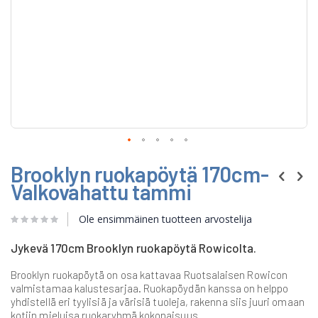
Skip
Brooklyn ruokapöytä 170cm-
to
the
Valkovahattu tammi
beginning
of
Ole ensimmäinen tuotteen arvostelija
the
images
gallery
Jykevä 170cm Brooklyn ruokapöytä Rowicolta.
Brooklyn ruokapöytä on osa kattavaa Ruotsalaisen Rowicon
valmistamaa kalustesarjaa. Ruokapöydän kanssa on helppo
yhdistellä eri tyylisiä ja värisiä tuoleja, rakenna siis juuri omaan
kotiin mieluisa ruokaryhmä kokonaisuus.