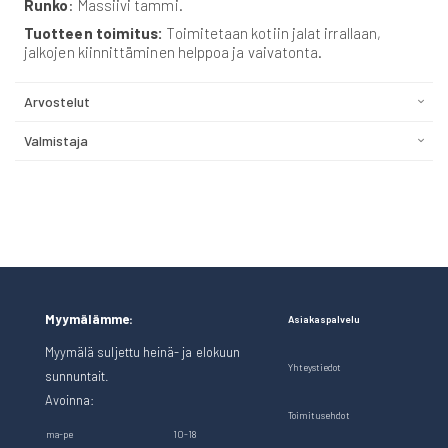
Runko
: Massiivi tammi.
Tuotteen toimitus:
Toimitetaan kotiin jalat irrallaan,
jalkojen kiinnittäminen helppoa ja vaivatonta.
Arvostelut
Valmistaja
Myymälämme:
Asiakaspalvelu
Myymälä suljettu heinä- ja elokuun
Yhteystiedot
sunnuntait.
Avoinna:
Toimitusehdot
ma-pe
10-18