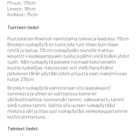
Pituus: 170cm
Leveys: 95cm
Korkeus: 75cm
Tuotteen tiedot
Ruotsalaisen Rowicon valmistama tukeva ja laadukas 170cm
Brooklyn ruokapöytä on tuote jolla tuot tilaan kuin tilaan
ryhtiä ja laatua. 170cm ruokapöydän reunoille mahtuu
kevyesti 4 kookkaampaakin tuolia ja päihin vielä lisäksi yhdet
tuolit. Näin ruokapöytä palvelee normaali kokoisenakin
kuutta ruokailijaa. Halutessasi voit vielä tilata lisäksi
jatkolevyn tähän pöytään jolloin pituutta saat maksimissaa
hurjat 270cm
Brooklyn ruokapöytä valmistetaan siis laadukkaasti
tammesta ja siihen on valittavissa kolme eri
väriävaihtoehtoa, luonnonväri tammi, valkovahattu tammi
sekä ruskea tammi. Valitse siis uuteen ruokapöytääsi
mieluisa väri ja tilaa uusi ruokapöytäsi verkkokaupastamme
kotiintoimitettuna.
Tekniset tiedot: