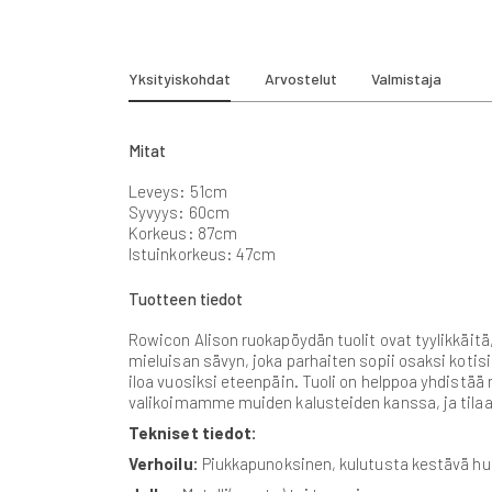
gallery
Yksityiskohdat
Arvostelut
Valmistaja
Mitat
Leveys: 51cm
Syvyys: 60cm
Korkeus: 87cm
Istuinkorkeus: 47cm
Tuotteen tiedot
Rowicon Alison ruokapöydän tuolit ovat tyylikkäitä,
mieluisan sävyn, joka parhaiten sopii osaksi kotis
iloa vuosiksi eteenpäin. Tuoli on helppoa yhdistää 
valikoimamme muiden kalusteiden kanssa, ja tila
Tekniset tiedot:
Verhoilu:
Piukkapunoksinen, kulutusta kestävä h