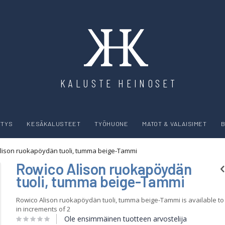
KALUSTE HEINOSET
YTYS
KESÄKALUSTEET
TYÖHUONE
MATOT & VALAISIMET
B
lison ruokapöydän tuoli, tumma beige-Tammi
Rowico Alison ruokapöydän
tuoli, tumma beige-Tammi
Rowico Alison ruokapöydän tuoli, tumma beige-Tammi is available to
in increments of 2
Ole ensimmäinen tuotteen arvostelija