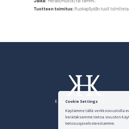
Jalka:
Metalli(musta) tai tammi.
Tuotteen toimitus:
Ruokapöydän tuoli toimitetaa
KALUSTE HEINOSET
Cookie Settings
Käytämme tällä verkkosivustolla
kerätäksemme tietoa sivuston käytös
tietosuojaselosteestamme.