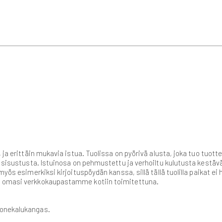
 ja erittäin mukavia istua. Tuolissa on pyörivä alusta, joka tuo tuotte
i sisustusta. Istuinosa on pehmustettu ja verhoiltu kulutusta kestävä
myös esimerkiksi kirjoituspöydän kanssa, sillä tällä tuolilla paikat e
a omasi verkkokaupastamme kotiin toimitettuna.
uonekalukangas.