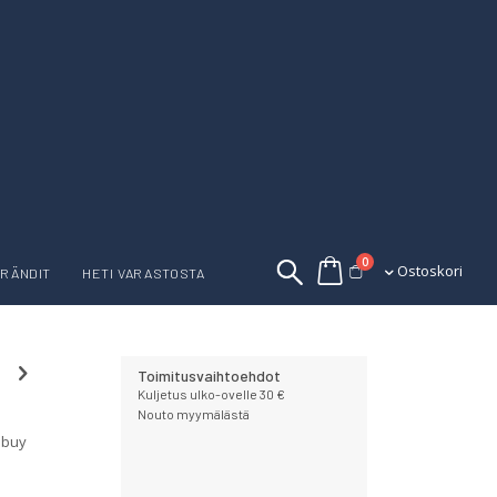
tuotetta
0
Ostoskori
Ostoskori
RÄNDIT
HETI VARASTOSTA
Toimitusvaihtoehdot
Kuljetus ulko-ovelle 30 €
Nouto myymälästä
 buy