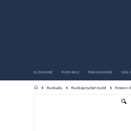
OLOHUONE
RUOKAILU
MAKUUHUONE
SÄIL
Etusivu
Rowico A
Ruokailu
Ruokapöydän tuolit
Skip
to
the
end
of
the
images