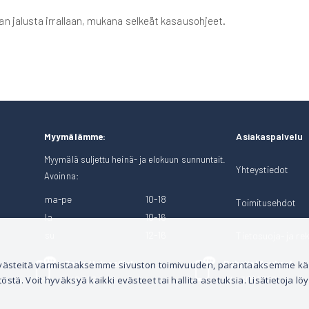
n jalusta irrallaan, mukana selkeät kasausohjeet.
Asiakaspalvelu
Myymälämme:
Myymälä suljettu heinä- ja elokuun sunnuntait.
Yhteystiedot
Avoinna:
ma-pe
10-18
Toimitusehdot
la
10-16
su
12-16
Tietosuoja- ja rek
Soita Heinosille!
Puhelintilaukset
 evästeitä varmistaaksemme sivuston toimivuuden, parantaaksemme k
tä. Voit hyväksyä kaikki evästeet tai hallita asetuksia. Lisätietoja löy
040 528 1124
044 3001 399