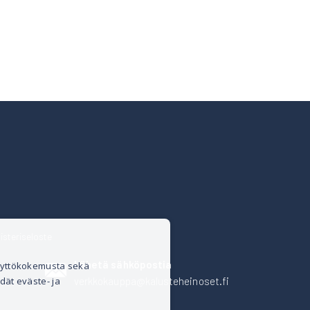
isteriseloste
Lähetä sähköpostia
äyttökokemusta sekä
verkkokauppa@kalusteheinoset.fi
dät eväste- ja