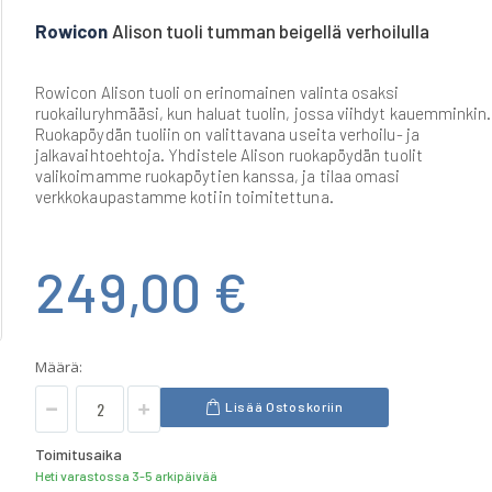
Rowicon
Alison tuoli tumman beigellä verhoilulla
Rowicon Alison tuoli on erinomainen valinta osaksi
ruokailuryhmääsi, kun haluat tuolin, jossa viihdyt kauemminkin.
Ruokapöydän tuoliin on valittavana useita verhoilu- ja
jalkavaihtoehtoja. Yhdistele Alison ruokapöydän tuolit
valikoimamme ruokapöytien kanssa, ja tilaa omasi
verkkokaupastamme kotiin toimitettuna.
249,00 €
Määrä:
Lisää Ostoskoriin
Toimitusaika
Heti varastossa 3-5 arkipäivää