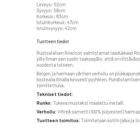
gallery
Leveys: 52cm
Syvyys: 58cm
Korkeus: 83cm
Istuinkorkeus: 47cm
Istuinsyvyys: 42cm
Tuotteen tiedot
Ruotsalaisen Rowicon valmistamat laadukkaat Ros
ylös ilman sen tuolin taaksepäin, että on riittävä
vuodesta toiseen.
Beigen ja harmaan värinen verhoilu on piukkapun
kostealla liinalla kevyesti pyyhkien. Puhdistamisen 
toimitettuna.
Tekniset tiedot:
Runko:
Tukeva mustaksi maalattu metalli.
Verhoilu:
Vihreä sametti (100% polyesteri) harmaa
Tuotteen toimitus:
Toimitetaan kotiin jalka ja i