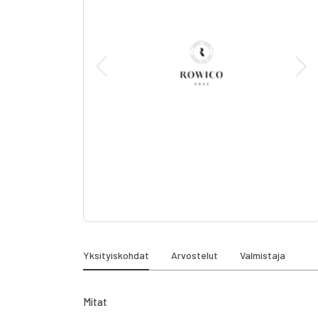
gallery
Skip
to
the
Yksityiskohdat
Arvostelut
Valmistaja
beginning
of
the
Mitat
images