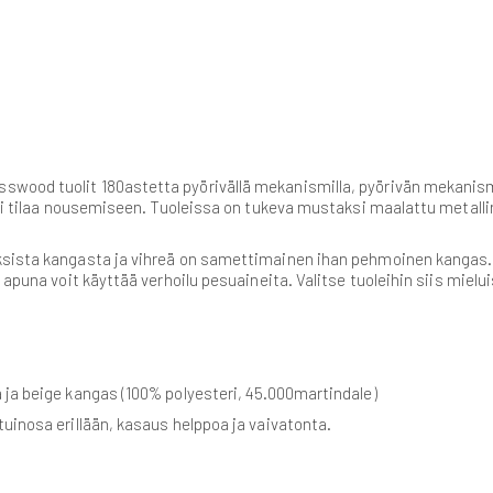
swood tuolit 180astetta pyörivällä mekanismilla, pyörivän mekanis
sti tilaa nousemiseen. Tuoleissa on tukeva mustaksi maalattu metallir
oksista kangasta ja vihreä on samettimainen ihan pehmoinen kangas
apuna voit käyttää verhoilu pesuaineita. Valitse tuoleihin siis mieluisa
 ja beige kangas (100% polyesteri, 45.000martindale)
stuinosa erillään, kasaus helppoa ja vaivatonta.