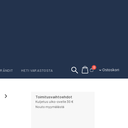
tuotetta
0
Ostoskori
Ostoskori
RÄNDIT
HETI VARASTOSTA
Toimitusvaihtoehdot
Kuljetus ulko-ovelle 30 €
Nouto myymälästä