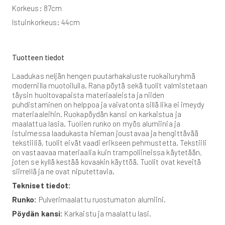
Korkeus: 87cm
Istuinkorkeus: 44cm
Tuotteen tiedot
Laadukas neljän hengen puutarhakaluste ruokailuryhmä
modernilla muotoilulla. Rana pöytä sekä tuolit valmistetaan
täysin huoltovapaista materiaaleista ja niiden
puhdistaminen on helppoa ja vaivatonta sillä lika ei imeydy
materiaaleihin. Ruokapöydän kansi on karkaistua ja
maalattua lasia. Tuolien runko on myös alumiinia ja
istuimessa laadukasta hieman joustavaa ja hengittävää
tekstiiliä, tuolit eivät vaadi erikseen pehmustetta. Tekstiili
on vastaavaa materiaalia kuin trampoliineissa käytetään,
joten se kyllä kestää kovaakin käyttöä. Tuolit ovat keveitä
siirrellä ja ne ovat niputettavia.
Tekniset tiedot:
Runko:
Pulverimaalattu ruostumaton alumiini.
Pöydän kansi:
Karkaistu ja maalattu lasi.