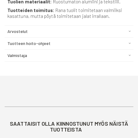
Tuolien materiaalit:
Ruostumaton alumiini ja tekstiili.
Tuotteiden toimitus:
Rana tuolit toimitetaan valmiiksi
kasattuna, mutta pöytä toimitetaan jalat irrallaan.
Arvostelut
Tuotteen hoito-ohjeet
Valmistaja
SAATTAISIT OLLA KIINNOSTUNUT MYÖS NÄISTÄ
TUOTTEISTA