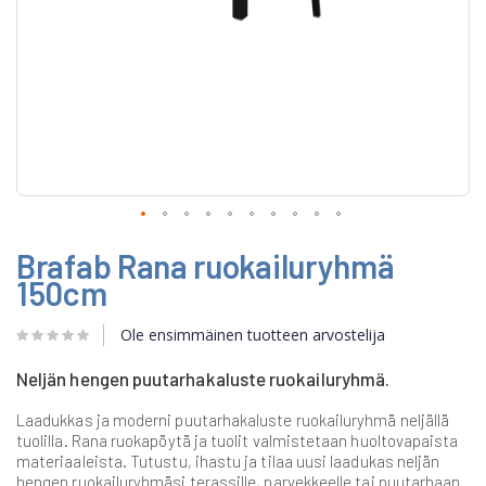
Skip
Brafab Rana ruokailuryhmä
to
the
150cm
beginning
of
Ole ensimmäinen tuotteen arvostelija
the
images
gallery
Neljän hengen puutarhakaluste ruokailuryhmä.
Laadukkas ja moderni puutarhakaluste ruokailuryhmä neljällä
tuolilla. Rana ruokapöytä ja tuolit valmistetaan huoltovapaista
materiaaleista. Tutustu, ihastu ja tilaa uusi laadukas neljän
hengen ruokailuryhmäsi terassille, parvekkeelle tai puutarhaan.