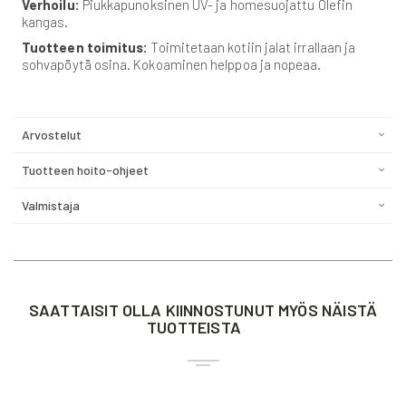
Verhoilu:
Piukkapunoksinen UV- ja homesuojattu Olefin
kangas.
Tuotteen toimitus:
Toimitetaan kotiin jalat irrallaan ja
sohvapöytä osina. Kokoaminen helppoa ja nopeaa.
Arvostelut
Tuotteen hoito-ohjeet
Valmistaja
SAATTAISIT OLLA KIINNOSTUNUT MYÖS NÄISTÄ
TUOTTEISTA