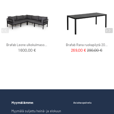
Brafab Leone ulkokulmasohva
Brafab Rana ruokapöytä 200cm
1 600,00 €
269,00 €
290,00 €
Myymälämme:
Asiakaspalvelu
Myymälä suljettu heinä- ja elokuun