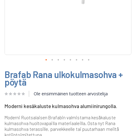
Skip
Brafab Rana ulkokulmasohva +
to
the
pöytä
beginning
of
Ole ensimmäinen tuotteen arvostelija
the
images
gallery
Moderni kesäkaluste kulmasohva alumiinirungolla.
Moderni Ruotsalaisen Brafabin valmistama kesäkaluste
kulmasohva huoltovapailla materiaaleilla. Osta nyt Rana
kulmasohva terassille, parvekkeelle tai puutarhaan meiltä
kotiintoimitettuna.