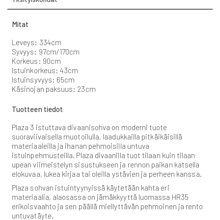
Mitat
Leveys: 334cm
Syvyys: 97cm/170cm
Korkeus: 90cm
Istuinkorkeus: 43cm
Istuinsyvyys: 65cm
Käsinojan paksuus: 23cm
Tuotteen tiedot
Plaza 3 istuttava divaanisohva on moderni tuote
suoraviivaisella muotoilulla, laadukkailla pitkäikäisillä
materiaaleilla ja ihanan pehmoisilla untuva
istuinpehmusteilla. Plaza divaanilla tuot tilaan kuin tilaan
upean viimeistelyn sisustukseen ja rennon paikan katsella
elokuvaa, lukea kirjaa tai oleilla ystävien ja perheen kanssa.
Plaza sohvan istuintyynyissä käytetään kahta eri
materiaalia, alaosassa on jämäkkyyttä luomassa HR35
erikoisvaahto ja sen päällä miellyttävän pehmoinen ja rento
untuvatäyte.