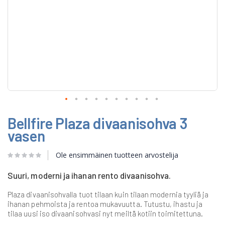
Skip
Bellfire Plaza divaanisohva 3
to
the
vasen
beginning
of
Ole ensimmäinen tuotteen arvostelija
the
images
gallery
Suuri, moderni ja ihanan rento divaanisohva.
Plaza divaanisohvalla tuot tilaan kuin tilaan modernia tyyliä ja
ihanan pehmoista ja rentoa mukavuutta. Tutustu, ihastu ja
tilaa uusi iso divaanisohvasi nyt meiltä kotiin toimitettuna.