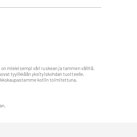
 on mieleisempi väri ruskean ja tammen väliltä.
ovat tyylikkään yksityiskohdan tuotteelle.
erkkokaupastamme kotiin toimitettuna.
an.