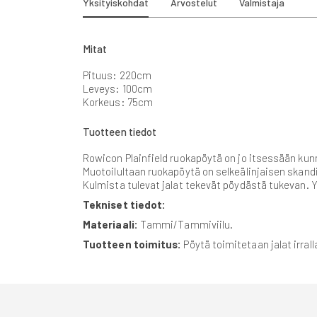
Yksityiskohdat
Arvostelut
Valmistaja
beginning
of
the
images
Mitat
gallery
Pituus: 220cm
Leveys: 100cm
Korkeus: 75cm
Tuotteen tiedot
Rowicon Plainfield ruokapöytä on jo itsessään kun
Muotoilultaan ruokapöytä on selkeälinjaisen skandi
Kulmista tulevat jalat tekevät pöydästä tukevan.
Tekniset tiedot:
Materiaali:
Tammi/Tammiviilu.
Tuotteen toimitus:
Pöytä toimitetaan jalat irra