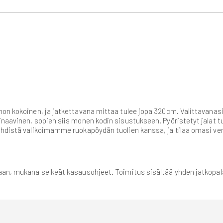
non kokoinen, ja jatkettavana mittaa tulee jopa 320cm. Valittavanasi
naavinen, sopien siis monen kodin sisustukseen. Pyöristetyt jalat tu
 Yhdistä valikoimamme ruokapöydän tuolien kanssa, ja tilaa omasi v
llaan, mukana selkeät kasausohjeet. Toimitus sisältää yhden jatkopal