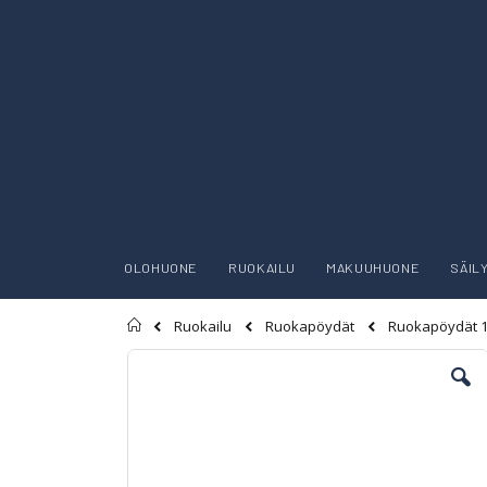
OLOHUONE
RUOKAILU
MAKUUHUONE
SÄIL
Etusivu
Ruokailu
Ruokapöydät
Ruokapöydät 
Skip
to
the
end
of
the
images