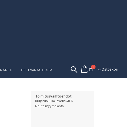
tuotetta
0
Ostoskori
Ostoskori
RÄNDIT
HETI VARASTOSTA
Toimitusvaihtoehdot
Kuljetus ulko-ovelle 40 €
Nouto myymälästä