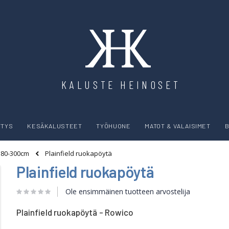
KALUSTE HEINOSET
YTYS
KESÄKALUSTEET
TYÖHUONE
MATOT & VALAISIMET
B
Plainfield ruokapöytä
180-300cm
Plainfield ruokapöytä
Ole ensimmäinen tuotteen arvostelija
Plainfield ruokapöytä - Rowico