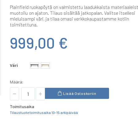
Plainfield ruokapöytä on valmistettu laadukkaista materiaaleist
muotoilu on ajaton. Tilaus sisältää jatkopalan. Valitse itsellesi
mieluisampi väri, ja tilaa omasi verkkokaupastamme kotiin
toimitettuna.
999,00 €
Väri
Määrä:
Lisää Ostoskoriin
Toimitusaika
Tilaustuote toimitusaika 10-15 arkipäivää