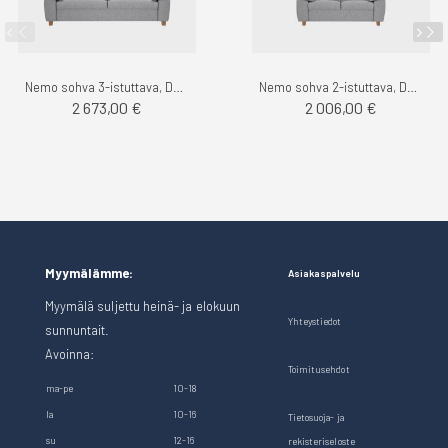
Nemo sohva 3-istuttava, Das - Finsoffat
Nemo sohva 2-istuttava, Das - Finsoffat
2 673,00 €
2 006,00 €
Myymälämme:
Asiakaspalvelu
Myymälä suljettu heinä- ja elokuun
Yhteystiedot
sunnuntait.
Avoinna:
Toimitusehdot
ma-pe
10-18
la
10-16
Tietosuoja- ja
su
12-16
rekisteriseloste