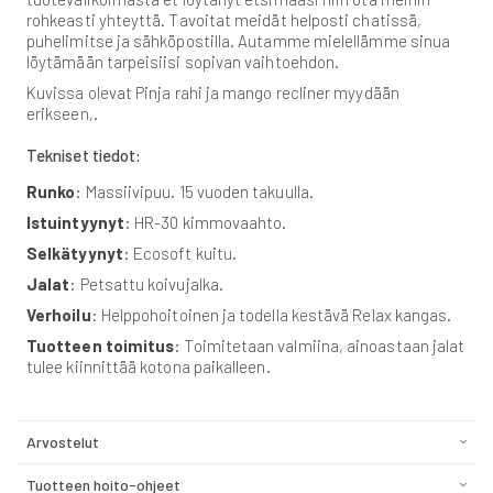
rohkeasti yhteyttä. Tavoitat meidät helposti chatissä,
puhelimitse ja sähköpostilla. Autamme mielellämme sinua
löytämään tarpeisiisi sopivan vaihtoehdon.
Kuvissa olevat Pinja rahi ja mango recliner myydään
erikseen,.
Tekniset tiedot:
Runko
: Massiivipuu. 15 vuoden takuulla.
Istuintyynyt
: HR-30 kimmovaahto.
Selkätyynyt
: Ecosoft kuitu.
Jalat
: Petsattu koivujalka.
Verhoilu
: Helppohoitoinen ja todella kestävä Relax kangas.
Tuotteen toimitus
: Toimitetaan valmiina, ainoastaan jalat
tulee kiinnittää kotona paikalleen.
Arvostelut
Tuotteen hoito-ohjeet