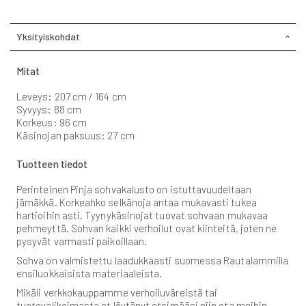
Yksityiskohdat
Mitat
Leveys: 207 cm / 164 cm
Syvyys: 88 cm
Korkeus: 96 cm
Käsinojan paksuus: 27 cm
Tuotteen tiedot
Perinteinen Pinja sohvakalusto on istuttavuudeltaan
jämäkkä. Korkeahko selkänoja antaa mukavasti tukea
hartioihin asti. Tyynykäsinojat tuovat sohvaan mukavaa
pehmeyttä. Sohvan kaikki verhoilut ovat kiinteitä, joten ne
pysyvät varmasti paikoillaan.
Sohva on valmistettu laadukkaasti suomessa Rautalammilla
ensiluokkaisista materiaaleista.
Mikäli verkkokauppamme verhoiluväreistä tai
tuotevalikoimasta et löytänyt etsimääsi niin ota meihin