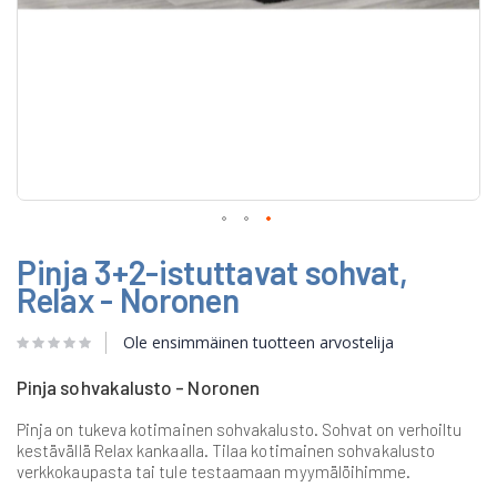
Skip
Pinja 3+2-istuttavat sohvat,
to
the
Relax - Noronen
beginning
of
Ole ensimmäinen tuotteen arvostelija
the
images
gallery
Pinja sohvakalusto - Noronen
Pinja on tukeva kotimainen sohvakalusto. Sohvat on verhoiltu
kestävällä Relax kankaalla. Tilaa kotimainen sohvakalusto
verkkokaupasta tai tule testaamaan myymälöihimme.