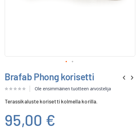
Skip
Brafab Phong korisetti
to
the
beginning
Ole ensimmäinen tuotteen arvostelija
of
the
Terassikaluste korisetti kolmella korilla.
images
gallery
95,00 €