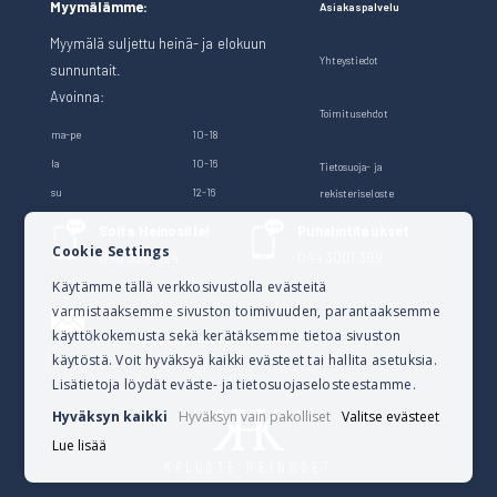
Myymälämme:
Asiakaspalvelu
Myymälä suljettu heinä- ja elokuun
Yhteystiedot
sunnuntait.
Avoinna:
Toimitusehdot
ma-pe
10-18
la
10-16
Tietosuoja- ja
su
12-16
rekisteriseloste
Soita Heinosille!
Puhelintilaukset
Cookie Settings
040 528 1124
044 3001 399
Käytämme tällä verkkosivustolla evästeitä
varmistaaksemme sivuston toimivuuden, parantaaksemme
Lähetä sähköpostia
käyttökokemusta sekä kerätäksemme tietoa sivuston
verkkokauppa@kalusteheinoset.fi
käytöstä. Voit hyväksyä kaikki evästeet tai hallita asetuksia.
Lisätietoja löydät eväste- ja tietosuojaselosteestamme.
Hyväksyn kaikki
Hyväksyn vain pakolliset
Valitse evästeet
Lue lisää
KALUSTE HEINOSET