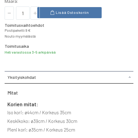
Määrä:
Lisää Ostoskoriin
Toimitusvaihtoehdot
Postipaketti 9 €
Nouto myymälästä
Toimitusaika
Heti varastossa 3-5 arkipäivää
Yksityiskohdat
Mitat
Korien mitat:
Iso kori: ø44cm / Korkeus 35cm
Keskikoko: ø39cm / Korkeus 30cm
Pieni kori: ø35cm / Korkeus 25cm