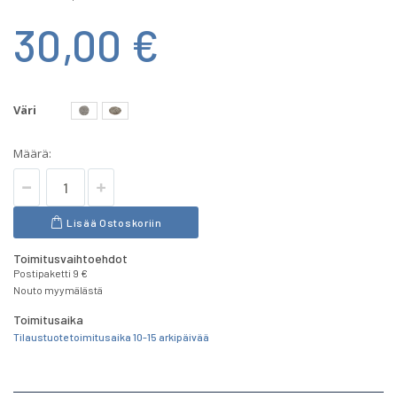
30,00 €
Väri
Määrä:
Lisää Ostoskoriin
Toimitusvaihtoehdot
Postipaketti 9 €
Nouto myymälästä
Toimitusaika
Tilaustuote toimitusaika 10-15 arkipäivää