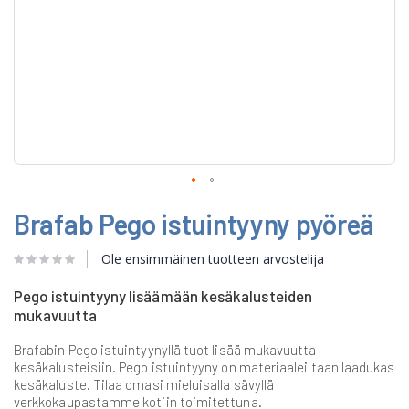
Skip
Brafab Pego istuintyyny pyöreä
to
the
beginning
Ole ensimmäinen tuotteen arvostelija
of
the
Pego istuintyyny lisäämään kesäkalusteiden
images
mukavuutta
gallery
Brafabin Pego istuintyynyllä tuot lisää mukavuutta
kesäkalusteisiin. Pego istuintyyny on materiaaleiltaan laadukas
kesäkaluste. Tilaa omasi mieluisalla sävyllä
verkkokaupastamme kotiin toimitettuna.