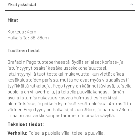
Yksityiskohdat
Mitat
Korkeus: 4cm
Halkaisija: 36-38cm
Tuotteen tiedot
Brafabin Pego tuoteperheestä löydät erilaiset koriste- ja
istuintyynyt osaksi kesäkalustekokonaisuuttasi.
Istuintyynyillä tuot tottakai mukavuutta, kun vietät aikaa
kesäkalusteiden parissa, mutta ne ovat myös visuaalisesti
tyylikkäitä ratkaisuja. Pego tyyny on käännettävissä, toisella
puolella on villaverhoilu, ja toisella puuvillakangas. Tämän
avulla istumismukavuus kasvaa huimasti esimerkiksi
alumiinisissa, ja paikoin kylmissä kesätuoleissa. Antrasiitin
värinen Pego tyyny on halkaisijaltaan 36cm, ja harmaa 38cm.
Tilaa omasi verkkokaupastamme mieluisalla sävyllä.
Tekniset tiedot:
Verhoilu:
Toisella puolella villa, toisella puuvilla.