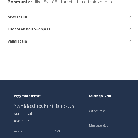
Pehmuste:
Ulkokäyttöön tarkoitettu erikoisvaahto.
Arvostelut
Tuotteen hoito-ohjeet
Valmistaja
Myymälämme:
Asiakaspalvelu
Myymälä suljettu heinä- ja elokuun
Yhteystiedot
sunnuntait.
Avoinna:
Toimitusehdot
ma-pe
10-18