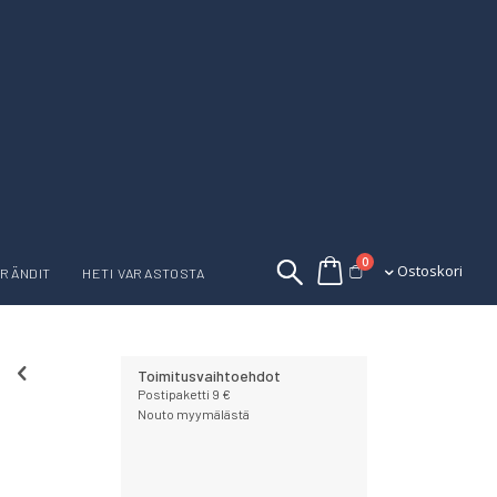
tuotetta
0
Ostoskori
Ostoskori
RÄNDIT
HETI VARASTOSTA
Toimitusvaihtoehdot
Postipaketti 9 €
Nouto myymälästä