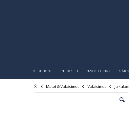
OLOHUONE
RUOKAILU
MAKUUHUONE
SÄIL
Etusivu
Matot & Valaisimet
Valaisimet
Jalkala
Skip
to
the
end
of
the
images