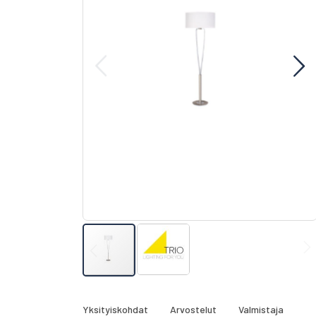
gallery
Skip
to
the
Yksityiskohdat
Arvostelut
Valmistaja