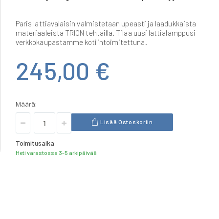
Paris lattiavalaisin valmistetaan upeasti ja laadukkaista
materiaaleista TRION tehtailla. Tilaa uusi lattialamppusi
verkkokaupastamme kotiintoimitettuna.
245,00 €
Määrä:
Lisää Ostoskoriin
Toimitusaika
Heti varastossa 3-5 arkipäivää