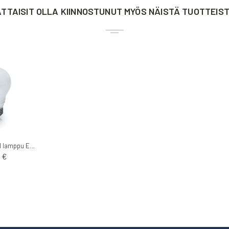
TTAISIT OLLA KIINNOSTUNUT MYÖS NÄISTÄ TUOTTEIS
Trio Kristalli Led lamppu E27 7W / 560Lm / 3000K
 €