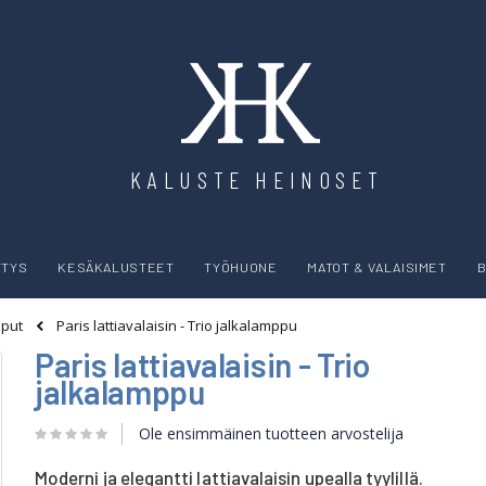
KALUSTE HEINOSET
YTYS
KESÄKALUSTEET
TYÖHUONE
MATOT & VALAISIMET
B
Paris lattiavalaisin - Trio jalkalamppu
mput
Paris lattiavalaisin - Trio
jalkalamppu
Ole ensimmäinen tuotteen arvostelija
Moderni ja elegantti lattiavalaisin upealla tyylillä.