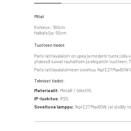
beginning
of
the
Mitat
images
gallery
Korkeus: 160cm
Halkaisija: 50cm
Tuotteen tiedot
Paris lattiavalaisin on upea ja moderni tuote jolla 
yhdessä luovat rauhallisen ja elegantin tuotteen. 
Paris lattiavalaisimeen soveltuu 1kpl E27 Max60W l
Tekniset tiedot:
Materiaalit
: Metalli / tekstiili.
IP-luokitus:
IP20.
Soveltuva lamppu:
1kpl E27 Max60W. (ei sisälly 