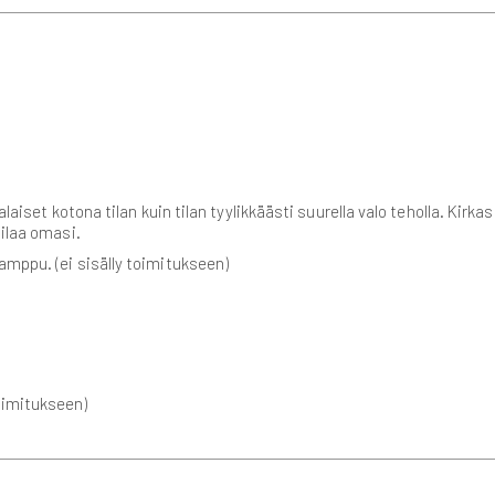
valaiset kotona tilan kuin tilan tyylikkäästi suurella valo teholla. Kir
Tilaa omasi.
amppu. (ei sisälly toimitukseen)
toimitukseen)