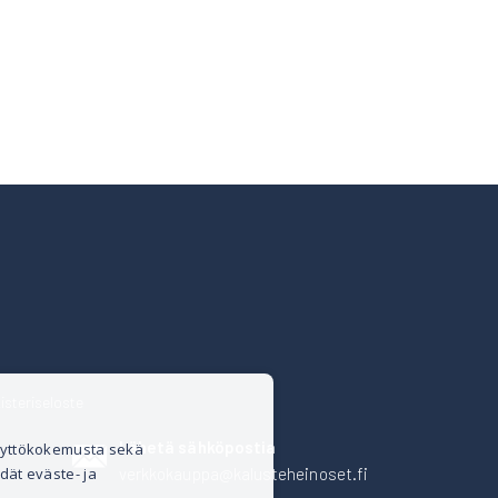
isteriseloste
Lähetä sähköpostia
äyttökokemusta sekä
verkkokauppa@kalusteheinoset.fi
dät eväste- ja