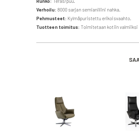
Runko
: Teräs/puu.
Verhoilu
: 8000 sarjan semianiliini nahka.
Pehmusteet
: Kylmäpuristettu erikoisvaahto.
Tuotteen toimitus
: Toimitetaan kotiin valmiiksi
SAA