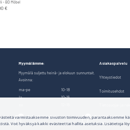
li - BD Möbel
00 €
Asiakaspalvelu
Myymälämme:
Myymälä suljettu heinä- ja elokuun sunnuntait.
Yhteystiedot
Avoinna:
ma-pe
10-18
Toimitusehdot
la
10-16
su
12-16
Tietosuoja- ja rek
Soita Heinosille!
Puhelintilaukset
 evästeitä varmistaaksemme sivuston toimivuuden, parantaaksemme k
tä. Voit hyväksyä kaikki evästeet tai hallita asetuksia. Lisätietoja löy
040 528 1124
044 3001 399