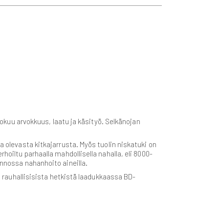
huokuu arvokkuus, laatu ja käsityö. Selkänojan
a olevasta kitkajarrusta. Myös tuolin niskatuki on
hoiltu parhaalla mahdollisella nahalla, eli 8000-
unnossa nahanhoito aineilla.
ti rauhallisisista hetkistä laadukkaassa BD-