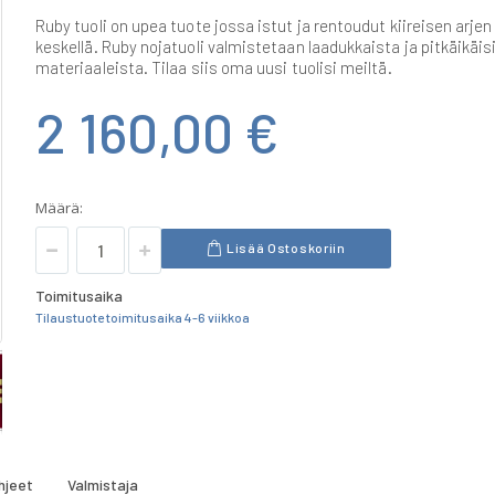
Ruby tuoli on upea tuote jossa istut ja rentoudut kiireisen arjen
keskellä. Ruby nojatuoli valmistetaan laadukkaista ja pitkäikäis
materiaaleista. Tilaa siis oma uusi tuolisi meiltä.
2 160,00 €
Määrä:
Lisää Ostoskoriin
Toimitusaika
Tilaustuote toimitusaika 4-6 viikkoa
hjeet
Valmistaja