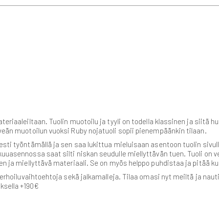
eriaaleiltaan. Tuolin muotoilu ja tyyli on todella klassinen ja siitä 
eveän muotoilun vuoksi Ruby nojatuoli sopii pienempäänkin tilaan.
sti työntämällä ja sen saa lukittua mieluisaan asentoon tuolin sivull
uuasennossa saat silti niskan seudulle miellyttävän tuen. Tuoli on ver
nen ja miellyttävä materiaali. Se on myös helppo puhdistaa ja pitää k
 verhoiluvaihtoehtoja sekä jalkamalleja. Tilaa omasi nyt meiltä ja nau
ksella +190€