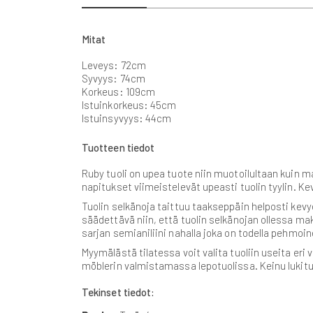
beginning
of
the
Mitat
images
gallery
Leveys: 72cm
Syvyys: 74cm
Korkeus: 109cm
Istuinkorkeus: 45cm
Istuinsyvyys: 44cm
Tuotteen tiedot
Ruby tuoli on upea tuote niin muotoilultaan kuin mat
napitukset viimeistelevät upeasti tuolin tyylin. K
Tuolin selkänoja taittuu taakseppäin helposti kevye
säädettävä niin, että tuolin selkänojan ollessa mak
sarjan semianiliini nahalla joka on todella pehmoi
Myymälästä tilatessa voit valita tuoliin useita eri
möblerin valmistamassa lepotuolissa. Keinu lukitu
Tekinset tiedot: