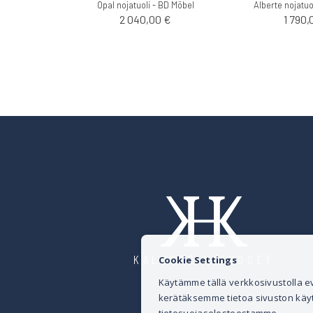
Opal nojatuoli - BD Möbel
Alberte nojatuo
2 040,00 €
1 790,
KALUSTE HEINOSET
Cookie Settings
Käytämme tällä verkkosivustolla
kerätäksemme tietoa sivuston käytös