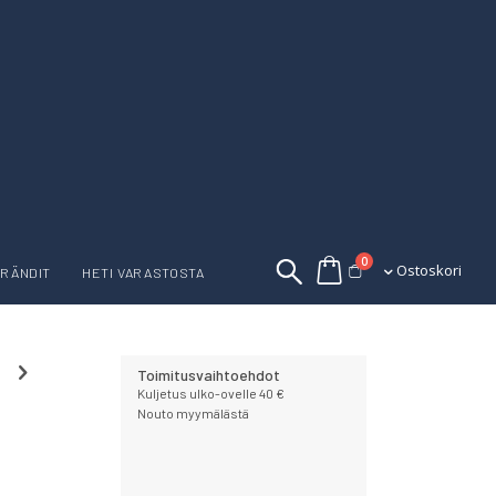
tuotetta
0
Ostoskori
Ostoskori
RÄNDIT
HETI VARASTOSTA
Toimitusvaihtoehdot
Kuljetus ulko-ovelle 40 €
Nouto myymälästä