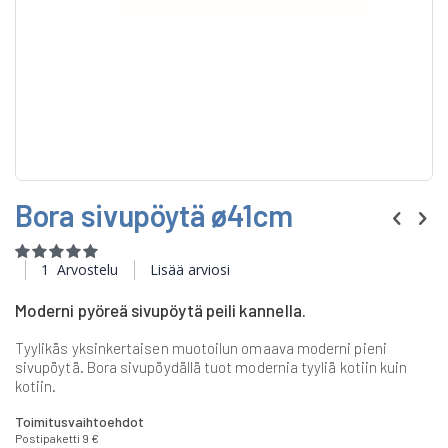
Skip
Bora sivupöytä ø41cm
to
the
beginning
Rating:
of
100
100
% of
1
Arvostelu
Lisää arviosi
the
images
Moderni pyöreä sivupöytä peili kannella.
gallery
Tyylikäs yksinkertaisen muotoilun omaava moderni pieni
sivupöytä. Bora sivupöydällä tuot modernia tyyliä kotiin kuin
kotiin.
Toimitusvaihtoehdot
Postipaketti 9 €