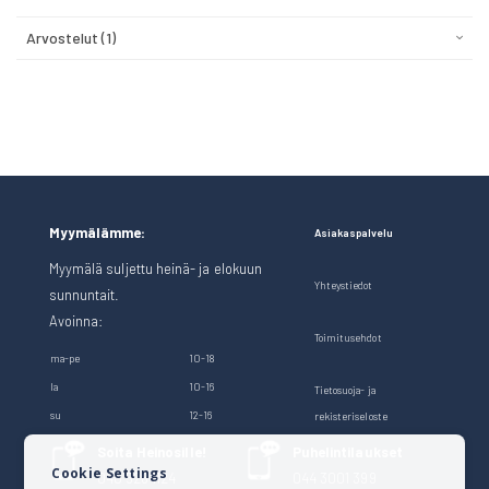
Arvostelut
1
Myymälämme:
Asiakaspalvelu
Myymälä suljettu heinä- ja elokuun
Yhteystiedot
sunnuntait.
Avoinna:
Toimitusehdot
ma-pe
10-18
la
10-16
Tietosuoja- ja
su
12-16
rekisteriseloste
Soita Heinosille!
Puhelintilaukset
Cookie Settings
040 528 1124
044 3001 399