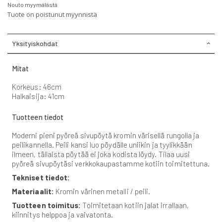
Nouto myymälästä
Tuote on poistunut myynnistä
Yksityiskohdat
Mitat
Korkeus: 46cm
Halkaisija: 41cm
Tuotteen tiedot
Moderni pieni pyöreä sivupöytä kromin värisellä rungolla ja
peilikannella. Peili kansi luo pöydälle uniikin ja tyylikkään
ilmeen, tällaista pöytää ei joka kodista löydy. Tilaa uusi
pyöreä sivupöytäsi verkkokaupastamme kotiin toimitettuna.
Tekniset tiedot:
Materiaalit:
Kromin värinen metalli / peili.
Tuotteen toimitus:
Toimitetaan kotiin jalat irrallaan,
kiinnitys helppoa ja vaivatonta.