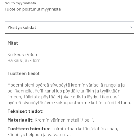
Nouto myymälästä
Tuote on poistunut myynnistä
Yksityiskohdat
Mitat
Korkeus: 46cm
Halkaisija: 41cm
Tuotteen tiedot
Moderni pieni pyöreä sivupöytä kromin värisellä rungolla ja
peilikannella. Peili kansi luo pöydälle uniikin ja tyylikkään
ilmeen, tällaista pöytää ei joka kodista löydy. Tilaa uusi
pyöreä sivupöytäsi verkkokaupastamme kotiin toimitettuna.
Tekniset tiedot:
Materiaalit:
Kromin värinen metalli / peili.
Tuotteen toimitus:
Toimitetaan kotiin jalat irrallaan,
kiinnitys helppoa ja vaivatonta.