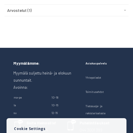
Arvostelut
1
Myymälämme:
Asiakaspalvelu
Myymälä suljettu heinä- ja elokuun
Yhteystiedot
sunnuntait.
Avoinna:
Toimitusehdot
ma-pe
10-18
la
10-16
Tietosuoja- ja
su
12-16
rekisteriseloste
Soita Heinosille!
Puhelintilaukset
Cookie Settings
040 528 1124
044 3001 399