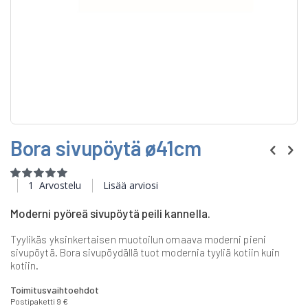
Skip
Bora sivupöytä ø41cm
to
the
beginning
Rating:
of
100
100
% of
1
Arvostelu
Lisää arviosi
the
images
Moderni pyöreä sivupöytä peili kannella.
gallery
Tyylikäs yksinkertaisen muotoilun omaava moderni pieni
sivupöytä. Bora sivupöydällä tuot modernia tyyliä kotiin kuin
kotiin.
Toimitusvaihtoehdot
Postipaketti 9 €