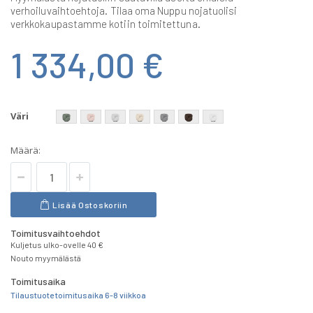
verhoiluvaihtoehtoja. Tilaa oma Nuppu nojatuolisi
verkkokaupastamme kotiin toimitettuna.
1 334,00 €
Väri
Määrä:
Lisää Ostoskoriin
Toimitusvaihtoehdot
Kuljetus ulko-ovelle 40 €
Nouto myymälästä
Toimitusaika
Tilaustuote toimitusaika 6-8 viikkoa