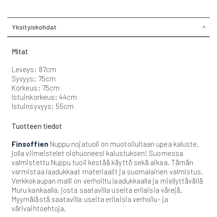
Yksityiskohdat
Mitat
Leveys: 87cm
Syvyys: 75cm
Korkeus: 75cm
Istuinkorkeus: 44cm
Istuinsyvyys: 55cm
Tuotteen tiedot
Finsoffien
Nuppu nojatuoli on muotoilultaan upea kaluste,
jolla viimeistelet olohuoneesi kalustuksen! Suomessa
valmistettu Nuppu tuoli kestää käyttö sekä aikaa. Tämän
varmistaa laadukkaat materiaalit ja suomalainen valmistus.
Verkkokaupan malli on verhoiltu laadukkaalla ja miellyttävällä
Muru kankaalla, josta saatavilla useita erilaisia värejä.
Myymälästä saatavilla useita erilaisia verhoilu- ja
värivaihtoehtoja.