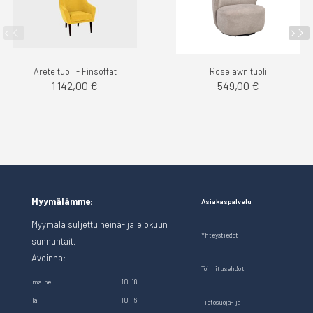
Arete tuoli - Finsoffat
Roselawn tuoli
1 142,00 €
549,00 €
Myymälämme:
Asiakaspalvelu
Myymälä suljettu heinä- ja elokuun
Yhteystiedot
sunnuntait.
Avoinna:
Toimitusehdot
ma-pe
10-18
la
10-16
Tietosuoja- ja