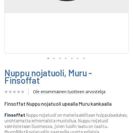
Skip
Nuppu nojatuoli, Muru -
to
the
Finsoffat
beginning
of
Ole ensimmäinen tuotteen arvostelija
the
images
gallery
Finsoffat Nuppu nojatuoli upealla Muru kankaalla
Finsoffat
Nuppu nojatuoli on materiaaleiltaan huippulaadukas,
unohtamatta erinomaista muotoilua. Nuppu nojatuoli
valmistetaan Suomessa, joten tuolin laatu on taattu.
Myymälästä nojatuoliin saatavilla useita erilaisia