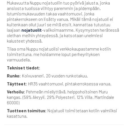
Mukavuutta Nuppu nojatuoliin tuo pyörivä jalusta, jonka
ansiosta tuolissa viihtyy paremmin ja pidempään.
Istumismukavuuden takaa vaahtomuovi, jonka
pintakerrokseen on lisätty vanua. Mikäli tämä nojatuoli ei
kuitenkaan ollut juuri se mitä etsit, kannattaa tutustuu
laajaan
nojatuolit
-valikoimaamme. Kysymysten herätessä
olethan meihin yhteydessä, ja katsotaan unelmiesi
kalusteet yhdessä.
Tilaa oma Nuppu nojatuolisi verkkokaupastamme kotiin
toimitettuna, me hoidamme loput perheyrityksen
varmuudella.
Tekniset tiedot:
Runko:
Koivuvaneri. 20 vuoden runkotakuu.
Täytteet:
HR35 vaahtomuovi, pintakerroksessa vanua.
Verhoilu:
Pehmeän miellyttävä, helppohoitoinen Muru
kangas. (59% Akryyli, 29% Polyesteri, 12% Villa, Martindale
60000)
Tuotteen toimitus:
Nojatuoli toimitetaan kotiin valmiiksi
kasattuna.