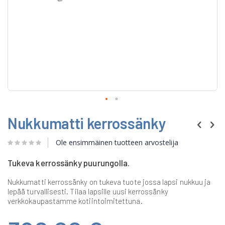
Skip
Nukkumatti kerrossänky
to
the
beginning
Ole ensimmäinen tuotteen arvostelija
of
the
Tukeva kerrossänky puurungolla.
images
gallery
Nukkumatti kerrossänky on tukeva tuote jossa lapsi nukkuu ja
lepää turvallisesti. Tilaa lapsille uusi kerrossänky
verkkokaupastamme kotiintoimitettuna.