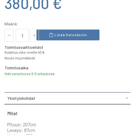
380,00 €
Määrä:
Lisää Ostoskoriin
Toimitusvaihtoehdot
Kuljetus ulko-ovelle 40 €
Nouto myymälästä
Toimitusaika
Heti varastossa 3-5 arkipäivää
Yksityiskohdat
Mitat
Pituus: 207cm
Leveys: 87cm