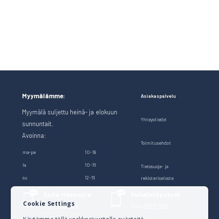
Myymälämme:
Asiakaspalvelu
Myymälä suljettu heinä- ja elokuun
Yhteystiedot
sunnuntait.
Avoinna:
Toimitusehdot
ma-pe
10-18
la
10-16
Tietosuoja- ja
su
12-16
rekisteriseloste
Soita Heinosille!
Puhelintilaukset
Cookie Settings
040 528 1124
044 3001 399