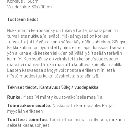
Korkeus: 150cm
Vuodekoko: 80x200cm
Tuotteen tiedot
Nukkumatti kerrossänky on tukeva tuote jossa lapsen on
turvallista nukkua ja levätä. Ylä-sängyssä on korkea
turvalaita jottei yön aikana pääse käymään vahinkoa. Sängyn
kaikki kulmat on pyöristetty niin, ettei lapsi loukkaa itseään
yön aikana eikä kesken leikkien päivällä lyö itseään teräviin
kulmiin. Kerrossänky on valmistettu kokonaisuudessaan
massiivi männystä joka maalattu kuultovalkoisella maalilla.
Lasten kasvaessa sängyt voit nostaa erilleen niin, että
niistä muodostuu kaksi täysimittaista sänkyä.
Tekniset tiedot: Kantavuus 50kg / vuodepaikka
Runko
: Massiivi mänty kuultovalkoisella maalilla.
Toimituksen sisältö:
Nukkumatti kerrossänky. Patjat
myydään erikseen
Tuotteet toimitus:
Toimitetaan osina laatikossa, mukana
selkeät kasausohjeet.