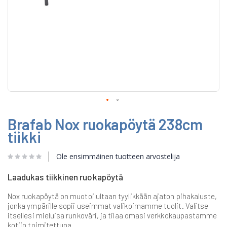
Skip
Brafab Nox ruokapöytä 238cm
to
the
tiikki
beginning
of
Ole ensimmäinen tuotteen arvostelija
the
images
gallery
Laadukas tiikkinen ruokapöytä
Nox ruokapöytä on muotoilultaan tyylikkään ajaton pihakaluste,
jonka ympärille sopii useimmat valikoimamme tuolit. Valitse
itsellesi mieluisa runkoväri, ja tilaa omasi verkkokaupastamme
kotiin toimitettuna.