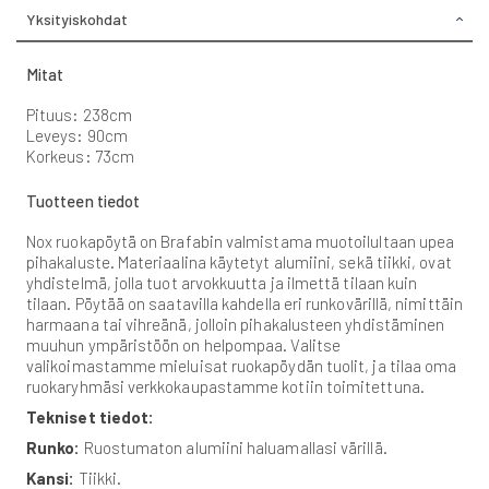
Yksityiskohdat
Mitat
Pituus: 238cm
Leveys: 90cm
Korkeus: 73cm
Tuotteen tiedot
Nox ruokapöytä on Brafabin valmistama muotoilultaan upea
pihakaluste. Materiaalina käytetyt alumiini, sekä tiikki, ovat
yhdistelmä, jolla tuot arvokkuutta ja ilmettä tilaan kuin
tilaan. Pöytää on saatavilla kahdella eri runkovärillä, nimittäin
harmaana tai vihreänä, jolloin pihakalusteen yhdistäminen
muuhun ympäristöön on helpompaa. Valitse
valikoimastamme mieluisat ruokapöydän tuolit, ja tilaa oma
ruokaryhmäsi verkkokaupastamme kotiin toimitettuna.
Tekniset tiedot:
Runko:
Ruostumaton alumiini haluamallasi värillä.
Kansi:
Tiikki.