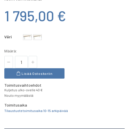
1 795,00 €
Väri
Määrä:
Lisää Ostoskoriin
Toimitusvaihtoehdot
Kuljetus ulko-ovelle 40 €
Nouto myymälästä
Toimitusaika
Tilaustuote toimitusaika 10-15 arkipäivää