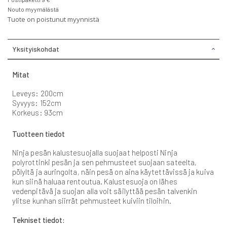
Nouto myymälästä
Tuote on poistunut myynnistä
Yksityiskohdat
Mitat
Leveys: 200cm
Syvyys: 152cm
Korkeus: 93cm
Tuotteen tiedot
Ninja pesän kalustesuojalla suojaat helposti Ninja
polyrottinki pesän ja sen pehmusteet suojaan sateelta,
pölyltä ja auringolta, näin pesä on aina käytettävissä ja kuiva
kun siinä haluaa rentoutua. Kalustesuoja on lähes
vedenpitävä ja suojan alla voit säilyttää pesän talvenkin
ylitse kunhan siirrät pehmusteet kuiviin tiloihin.
Tekniset tiedot: