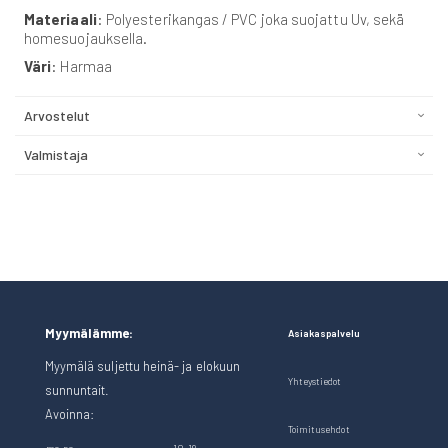
Materiaali
: Polyesterikangas / PVC joka suojattu Uv, sekä
homesuojauksella.
Väri
: Harmaa
Arvostelut
Valmistaja
Myymälämme:
Asiakaspalvelu
Myymälä suljettu heinä- ja elokuun
Yhteystiedot
sunnuntait.
Avoinna:
Toimitusehdot