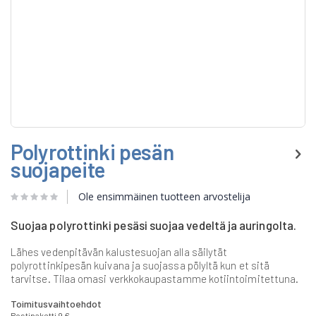
Skip
Polyrottinki pesän
to
the
suojapeite
beginning
of
Ole ensimmäinen tuotteen arvostelija
the
images
gallery
Suojaa polyrottinki pesäsi suojaa vedeltä ja auringolta.
Lähes vedenpitävän kalustesuojan alla säilytät
polyrottinkipesän kuivana ja suojassa pölyltä kun et sitä
tarvitse. Tilaa omasi verkkokaupastamme kotiintoimitettuna.
Toimitusvaihtoehdot
Postipaketti 9 €