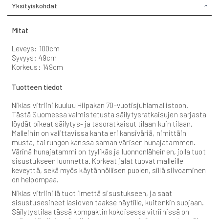
Yksityiskohdat
Mitat
Leveys: 100cm
Syvyys: 49cm
Korkeus: 149cm
Tuotteen tiedot
Niklas vitriini kuuluu Hiipakan 70-vuotisjuhlamallistoon.
Tästä Suomessa valmistetusta säilytysratkaisujen sarjasta
löydät oikeat säilytys- ja tasoratkaisut tilaan kuin tilaan.
Malleihin on valittavissa kahta eri kansiväriä, nimittäin
musta, tai rungon kanssa saman värisen hunajatammen.
Värinä hunajatammi on tyylikäs ja luonnonläheinen, jolla tuot
sisustukseen luonnetta. Korkeat jalat tuovat malleille
keveyttä, sekä myös käytännöllisen puolen, sillä siivoaminen
on helpompaa.
Niklas vitriinillä tuot ilmettä sisustukseen, ja saat
sisustusesineet lasioven taakse näytille, kuitenkin suojaan.
Säilytystilaa tässä kompaktin kokoisessa vitriinissä on