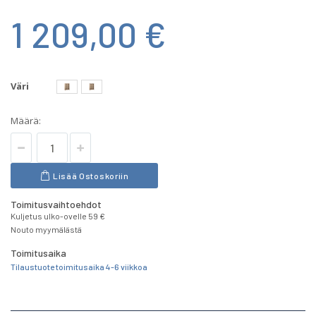
1 209,00 €
Väri
Määrä:
Lisää Ostoskoriin
Toimitusvaihtoehdot
Kuljetus ulko-ovelle 59 €
Nouto myymälästä
Toimitusaika
Tilaustuote toimitusaika 4-6 viikkoa