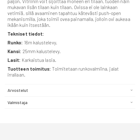
paljon. Vitriinin voit sijoittaa moneen eri tilaan, tuoden näin
mukavan lisän tilaan kuin tilaan. Ovissa ei ole lainkaan
vetimiä, sillä avaaminen tapahtuu kätevästi push-open
mekanismilla, joka toimii ovea painamalla, jolloin ovi aukeaa
ikään kuin itsestään.
Tekniset tiedot:
Runko:
16m kalustelevy.
Kansi:
25mm kalustelevy.
Lasit:
Karkaistua lasia.
Tuotteen toimitus:
Toimitetaan runkovalmiina, jalat
irrallaan.
Arvostelut
Valmistaja