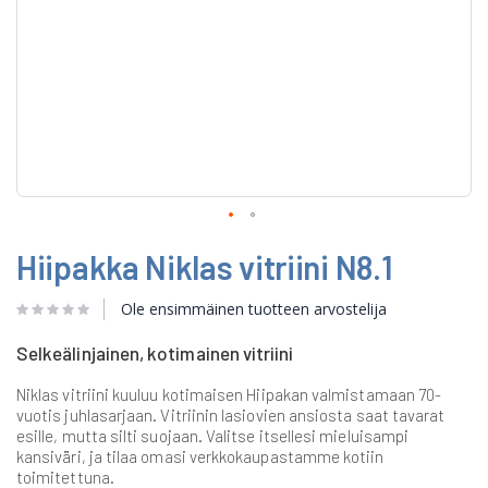
Skip
Hiipakka Niklas vitriini N8.1
to
the
beginning
Ole ensimmäinen tuotteen arvostelija
of
the
Selkeälinjainen, kotimainen vitriini
images
gallery
Niklas vitriini kuuluu kotimaisen Hiipakan valmistamaan 70-
vuotis juhlasarjaan. Vitriinin lasiovien ansiosta saat tavarat
esille, mutta silti suojaan. Valitse itsellesi mieluisampi
kansiväri, ja tilaa omasi verkkokaupastamme kotiin
toimitettuna.