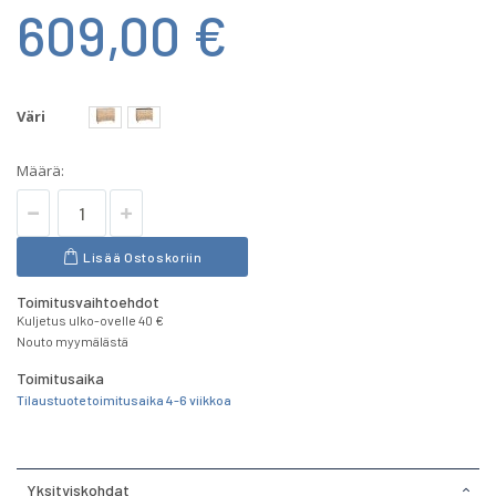
609,00 €
Väri
Määrä:
Lisää Ostoskoriin
Toimitusvaihtoehdot
Kuljetus ulko-ovelle 40 €
Nouto myymälästä
Toimitusaika
Tilaustuote toimitusaika 4-6 viikkoa
Yksityiskohdat