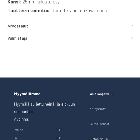
Kansi:
25mm kalustelevy.
Tuotteen toimitus:
Toimitetaan runkovalmiina.
Arvostelut
Valmistaja
Myymälämme:
Asiakaspalvelu
Myymälä suljettu heinä- ja elokuun
Yhteystiedot
sunnuntait.
Avoinna:
Toimitusehdot
ma-pe
10-18
la
10-16
Tietosuoja- ja