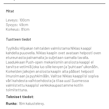
Mitat
Leveys: 100cm
Syvyys: 49cm
Korkeus: 81cm
Tuotteen tiedot
Tyylikäs Hiipakan tehtaiden valmistama Niklas kaappi
kahdella puuovella. Niklas kaapin ovet avataan helposti oven
etureunasta painamalla ja suljetaan samalla tavalla.
Laadukkaan Push-open mekanismin ansiosta kaappi ei
tarvitse vetimiä joka luo sille kevyen ja "puhtaan" ulkonäön.
Korkeiden jalkojen ansiosta kaapin alta pääset helposti
imuroimaan ja pyyhkimään. Valitse Niklas kaappiisi sopiva
väri kahdesta vaihtoehdosta ja tilaa uusi Suomessa
valmistettu kaappisi verkkokaupastamme kotiin
toimitettuna.
Tekniset tiedot:
Runko:
16m kalustelevy.