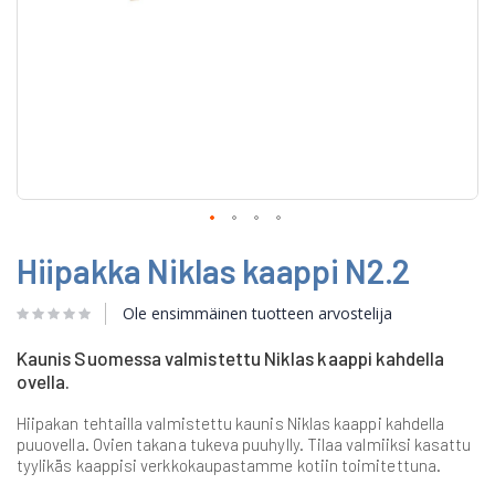
Skip
Hiipakka Niklas kaappi N2.2
to
the
beginning
Ole ensimmäinen tuotteen arvostelija
of
the
Kaunis Suomessa valmistettu Niklas kaappi kahdella
images
ovella.
gallery
Hiipakan tehtailla valmistettu kaunis Niklas kaappi kahdella
puuovella. Ovien takana tukeva puuhylly. Tilaa valmiiksi kasattu
tyylikäs kaappisi verkkokaupastamme kotiin toimitettuna.