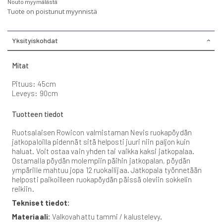
Nouto myymälästä
Tuote on poistunut myynnistä
Yksityiskohdat
Mitat
Pituus: 45cm
Leveys: 90cm
Tuotteen tiedot
Ruotsalaisen Rowicon valmistaman Nevis ruokapöydän
jatkopaloilla pidennät sitä helposti juuri niin paljon kuin
haluat. Voit ostaa vain yhden tai vaikka kaksi jatkopalaa.
Ostamalla pöydän molempiin päihin jatkopalan, pöydän
ympärille mahtuu jopa 12 ruokailijaa. Jatkopala työnnetään
helposti paikoilleen ruokapöydän päissä oleviin sokkelin
reikiin.
Tekniset tiedot:
Materiaali:
Valkovahattu tammi / kalustelevy.