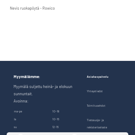
Nevis ruokapöytä - Rowico
Myymälämme:
Asiakaspalvelu
Myymälä suljettu heinä- ja elokuun
Yhteystiedot
sunnuntait.
Avoinna:
Toimitusehdot
ma-pe
10-18
la
10-16
Tietosuoja- ja
su
12-16
rekisteriseloste