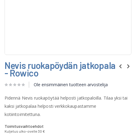
Skip
Nevis ruokapöydän jatkopala
to
the
- Rowico
beginning
of
Ole ensimmäinen tuotteen arvostelija
the
images
gallery
Pidennä Nevis ruokapöytää helposti jatkopaloilla. Tilaa yksi tai
kaksi jatkopalaa helposti verkkokaupastamme
kotiintoimitettuna.
Toimitusvaihtoehdot
Kuljetus ulko-ovelle 30 €