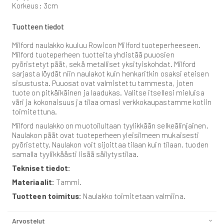
Korkeus: 3cm
Tuotteen tiedot
Milford naulakko kuuluu Rowicon Milford tuoteperheeseen.
Milford tuoteperheen tuotteita yhdistää puuosien
pyöristetyt päät, sekä metalliset yksityiskohdat. Milford
sarjasta löydät niin naulakot kuin henkaritkin osaksi eteisen
sisustusta. Puuosat ovat valmistettu tammesta, joten
tuote on pitkäikäinen ja laadukas. Valitse itsellesi mieluisa
väri ja kokonaisuus ja tilaa omasi verkkokaupastamme kotiin
toimitettuna.
Milford naulakko on muotoilultaan tyylikkään selkeälinjainen.
Naulakon päät ovat tuoteperheen yleisilmeen mukaisesti
pyöristetty. Naulakon voit sijoittaa tilaan kuin tilaan, tuoden
samalla tyylikkäästi lisää säilytystilaa.
Tekniset tiedot:
Materiaalit:
Tammi.
Tuotteen toimitus:
Naulakko toimitetaan valmiina.
Arvostelut