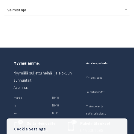
Valmistaja
Myymälämme:
Asiakaspalvelu
Myymälä suljettu heinä- ja elokuun
Yhteystiedot
sunnuntait.
Avoinna:
Toimitusehdot
ma-pe
10-18
la
10-16
Tietosuoja- ja
su
12-16
rekisteriseloste
Soita Heinosille!
Puhelintilaukset
Cookie Settings
040 528 1124
044 3001 399