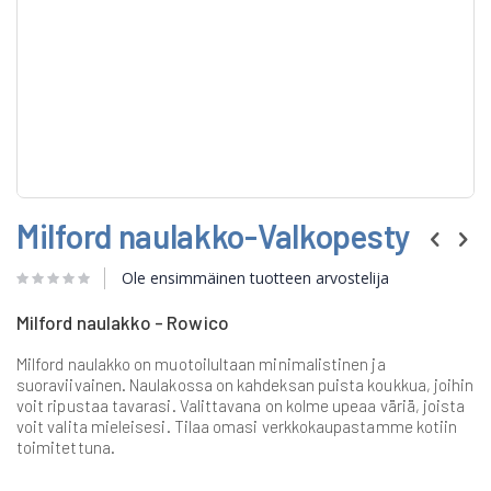
Skip
Milford naulakko-Valkopesty
to
the
beginning
Ole ensimmäinen tuotteen arvostelija
of
the
Milford naulakko - Rowico
images
gallery
Milford naulakko on muotoilultaan minimalistinen ja
suoraviivainen. Naulakossa on kahdeksan puista koukkua, joihin
voit ripustaa tavarasi. Valittavana on kolme upeaa väriä, joista
voit valita mieleisesi. Tilaa omasi verkkokaupastamme kotiin
toimitettuna.